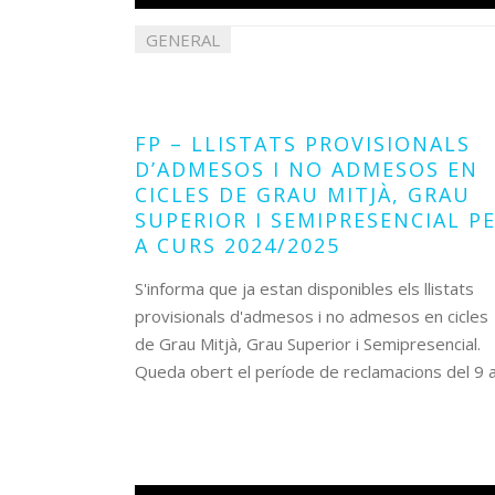
GENERAL
09
juliol
2024
FP – LLISTATS PROVISIONALS
D’ADMESOS I NO ADMESOS EN
CICLES DE GRAU MITJÀ, GRAU
SUPERIOR I SEMIPRESENCIAL P
A CURS 2024/2025
S'informa que ja estan disponibles els llistats
provisionals d'admesos i no admesos en cicles
de Grau Mitjà, Grau Superior i Semipresencial.
Queda obert el període de reclamacions del 9 