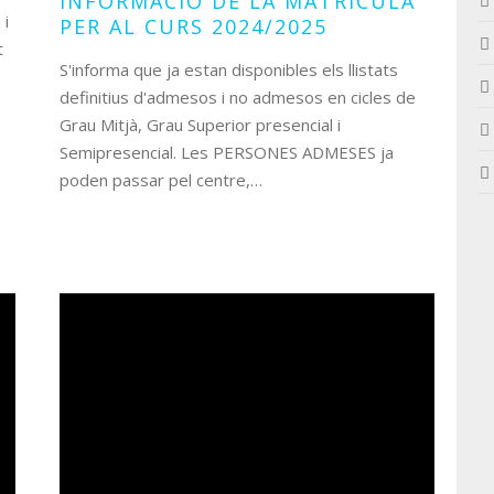
INFORMACIÓ DE LA MATRÍCULA
 i
PER AL CURS 2024/2025
t
S'informa que ja estan disponibles els llistats
definitius d'admesos i no admesos en cicles de
Grau Mitjà, Grau Superior presencial i
Semipresencial. Les PERSONES ADMESES ja
poden passar pel centre,…