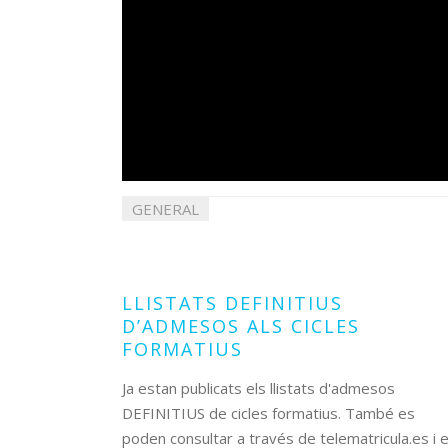
GENERAL
21
juliol
2022
LLISTATS DEFINITIUS
D’ADMESOS ALS CICLES
FORMATIUS
Ja estan publicats els llistats d'admesos
DEFINITIUS de cicles formatius. També es
poden consultar a través de telematricula.es i 