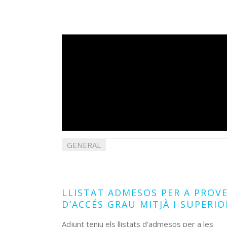
GENERAL
06
maig
2025
LLISTAT ADMESOS PER A PROV
D’ACCÉS GRAU MITJÀ I SUPERIO
Adjunt teniu els llistats d'admesos per a les