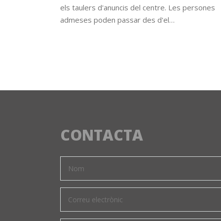
els taulers d'anuncis del centre. Les persones
admeses poden passar des d'el…
CONTACTA