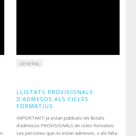
GENERAL
11
juliol
2022
LLISTATS PROVISIONALS
D’ADMESOS ALS CICLES
FORMATIUS
IMPORTANT! Ja estan publicats els llistats
d'admesos PROVISIONALS de cicles formatius.
en
Les persones que no estan admeses, o els falta