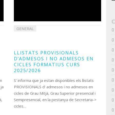
GENERAL
08
juliol
2025
LLISTATS PROVISIONALS
D’ADMESOS I NO ADMESOS EN
CICLES FORMATIUS CURS
2025/2026
en
S' informa que ja estan disponibles els llistats
 ja
PROVISIONALS d' admesos i no admesos en
cicles de Grau Mitjà, Grau Superior presencial i
à,
Semipresencial, en la pestanya de Secretaria->
cicles…