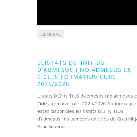
GENERAL
23
juliol
2025
LLISTATS DEFINITIUS
D’ADMESOS I NO ADMESOS EN
CICLES FORMATIUS CURS
2025/2026
Llistats DEFINITIUS d'admesos i no admesos 
Cicles formatius curs 2025/2026. S'informa que
estan disponibles els llistats DEFINITIUS
d'admesos i no admesos en cicles de Grau Mitj
Grau Superior…