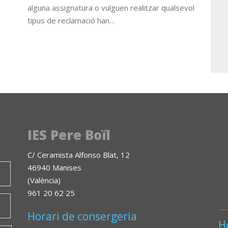
alguna assignatura o vulguen realitzar qualsevol
tipus de reclamació han…
IES Pere Boïl
C/ Ceramista Alfonso Blat, 12
46940 Manises
(València)
961 20 62 25
Horari de consergeria
H