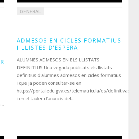
GENERAL
21
juliol
2023
ADMESOS EN CICLES FORMATIUS
I LLISTES D’ESPERA
ALUMNES ADMESOS EN ELS LLISTATS
ER
DEFINITIUS Una vegada publicats els llistats
definitius d'alumnes admesos en cicles formatius
i que ja poden consultar-se en
https://portal.edu.gva.es/telematricula/es/definitivas/
i en el tauler d'anuncis del…
a…