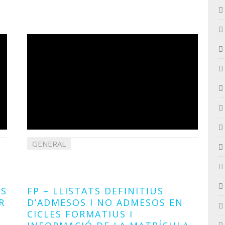
GENERAL
23
juliol
2024
ES
FP – LLISTATS DEFINITIUS
R
D’ADMESOS I NO ADMESOS EN
CICLES FORMATIUS I