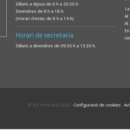
Dilluns a dijous de 8 h a 20.30 h.
1a
Divendres de 8 h a 18 h.
Al
(Horari d'estiu: de 8 h a 14 h)
Al
En
Horari de secretaria
ce
Dilluns a divendres de 09.30 h a 13.30 h.
© IES Pere Boïl 2026
·
Configuració de cookies
·
Aví