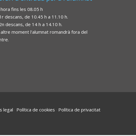
 hora fins les 08.05 h
 1r descans, de 10.45 h a 11.10 h.
 2n descans, de 14 h a 14.10 h.
 altre moment l'alumnat romandrà fora del
ntre.
s legal
·
Política de cookies
·
Política de privacitat