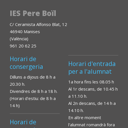
IES Pere Boïl
C/ Ceramista Alfonso Blat, 12
46940 Manises
(València)
961 20 62 25
Horari de
Horari d'entrada
consergeria
per a l'alumnat
Dilluns a dijous de 8 h a
1a hora fins les 08.05 h
20.30 h.
Al 1r descans, de 10.45 h
Divendres de 8 h a 18 h.
a 11.10 h.
(Horari d'estiu: de 8 h a
Al 2n descans, de 14 h a
14 h)
14.10 h.
En altre moment
Horari de
l'alumnat romandrà fora