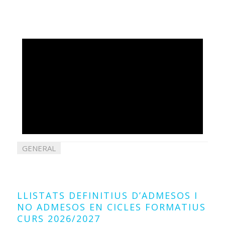
GENERAL
21
juliol
2026
LLISTATS DEFINITIUS D’ADMESOS I
NO ADMESOS EN CICLES FORMATIUS
CURS 2026/2027