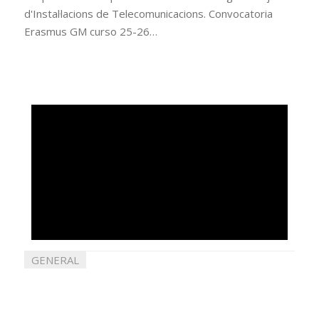
d'Instal·lacions de Telecomunicacions. Convocatoria
Erasmus GM curso 25-26…
GENERAL
21
maig
2026