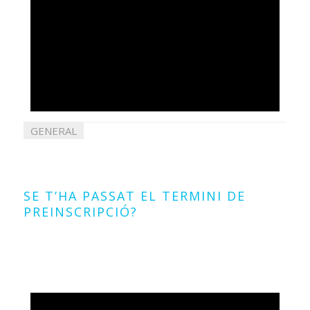
GENERAL
22
juliol
2026
SE T’HA PASSAT EL TERMINI DE
PREINSCRIPCIÓ?