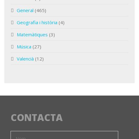
General
(465)
Geografia i història
(4)
Matemàtiques
(3)
Música
(27)
Valencià
(12)
CONTACTA