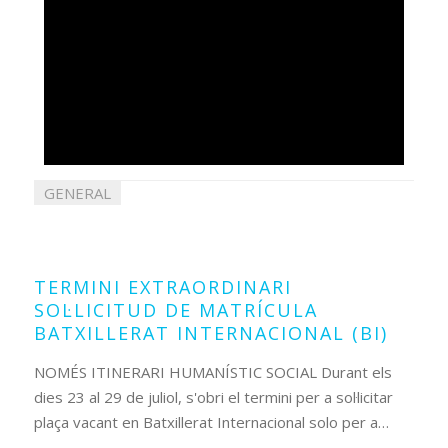
GENERAL
21
juliol
2026
TERMINI EXTRAORDINARI
SOL·LICITUD DE MATRÍCULA
BATXILLERAT INTERNACIONAL (BI)
NOMÉS ITINERARI HUMANÍSTIC SOCIAL Durant els
dies 23 al 29 de juliol, s'obri el termini per a sol·licitar
plaça vacant en Batxillerat Internacional solo per a…