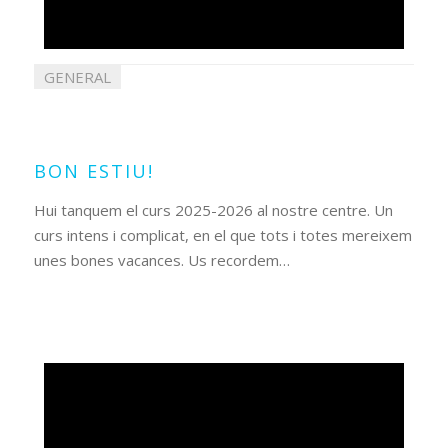
GENERAL
31
juliol
2026
BON ESTIU!
Hui tanquem el curs 2025-2026 al nostre centre. Un
curs intens i complicat, en el que tots i totes mereixem
unes bones vacances. Us recordem…