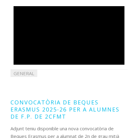
GENERAL
29
maig
2026
CONVOCATÒRIA DE BEQUES
ERASMUS 2025-26 PER A ALUMNES
DE F.P. DE 2CFMT
Adjunt teniu disponible una nova convocatòria de
Beques Erasmus per a alumnat de 2n de grau mitjà