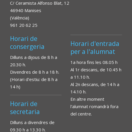
C/ Ceramista Alfonso Blat, 12
46940 Manises
(València)
961 20 62 25
Horari de
Horari d'entrada
consergeria
per a l'alumnat
Dilluns a dijous de 8 h a
1a hora fins les 08.05 h
20.30 h.
Al 1r descans, de 10.45 h
Divendres de 8 h a 18 h.
a 11.10 h.
(Horari d'estiu: de 8 h a
Al 2n descans, de 14 h a
14 h)
14.10 h.
En altre moment
Horari de
l'alumnat romandrà fora
secretaria
del centre.
Dilluns a divendres de
09.30 h a 13.30 h.