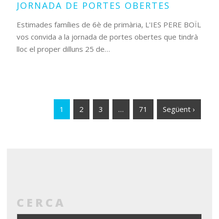
JORNADA DE PORTES OBERTES
Estimades famílies de 6è de primària, L'IES PERE BOÏL
vos convida a la jornada de portes obertes que tindrà
lloc el proper dilluns 25 de…
1
2
3
…
71
Següent ›
CERCA