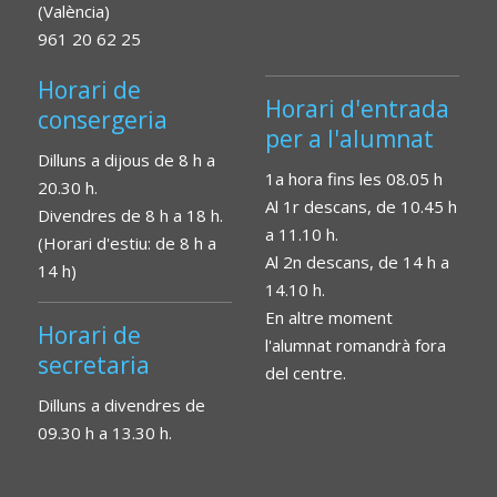
(València)
961 20 62 25
Horari de
Horari d'entrada
consergeria
per a l'alumnat
Dilluns a dijous de 8 h a
1a hora fins les 08.05 h
20.30 h.
Al 1r descans, de 10.45 h
Divendres de 8 h a 18 h.
a 11.10 h.
(Horari d'estiu: de 8 h a
Al 2n descans, de 14 h a
14 h)
14.10 h.
En altre moment
Horari de
l'alumnat romandrà fora
secretaria
del centre.
Dilluns a divendres de
09.30 h a 13.30 h.