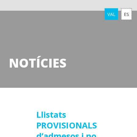
VAL
ES
NOTÍCIES
08
Llistats
PROVISIONALS
juliol
2025
d’admesos i no