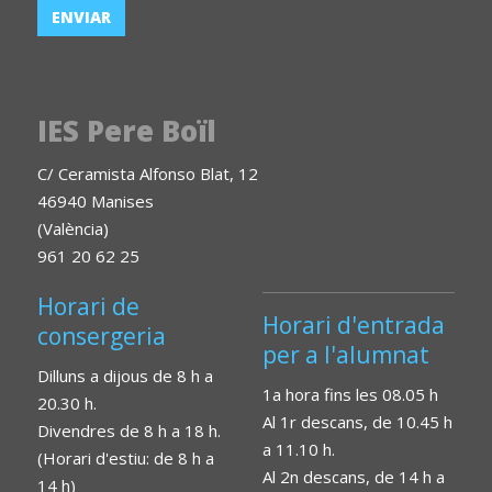
IES Pere Boïl
C/ Ceramista Alfonso Blat, 12
46940 Manises
(València)
961 20 62 25
Horari de
Horari d'entrada
consergeria
per a l'alumnat
Dilluns a dijous de 8 h a
1a hora fins les 08.05 h
20.30 h.
Al 1r descans, de 10.45 h
Divendres de 8 h a 18 h.
a 11.10 h.
(Horari d'estiu: de 8 h a
Al 2n descans, de 14 h a
14 h)