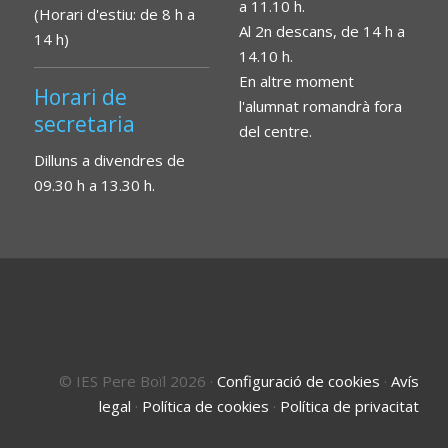
a 11.10 h.
(Horari d'estiu: de 8 h a
Al 2n descans, de 14 h a
14 h)
14.10 h.
En altre moment
Horari de
l'alumnat romandrà fora
secretaria
del centre.
Dilluns a divendres de
09.30 h a 13.30 h.
© IES Pere Boïl 2026
·
Configuració de cookies
·
Avís
legal
·
Política de cookies
·
Política de privacitat