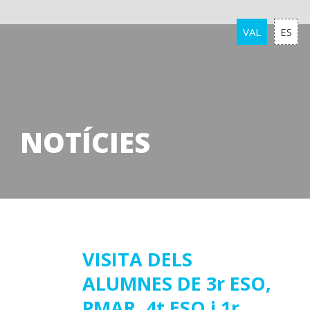
VAL
ES
NOTÍCIES
04
VISITA DELS
ALUMNES DE 3r ESO,
juny
2019
PMAR, 4t ESO i 1r