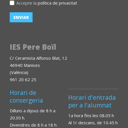
Accepte la
política de privacitat
IES Pere Boïl
C/ Ceramista Alfonso Blat, 12
46940 Manises
(València)
961 20 62 25
Horari de
Horari d'entrada
consergeria
per a l'alumnat
Dilluns a dijous de 8 h a
1a hora fins les 08.05 h
20.30 h.
Al 1r descans, de 10.45 h
Divendres de 8 h a 18 h.