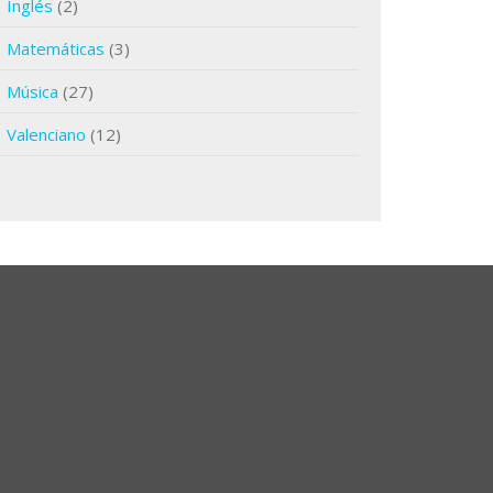
Inglés
(2)
Matemáticas
(3)
Música
(27)
Valenciano
(12)