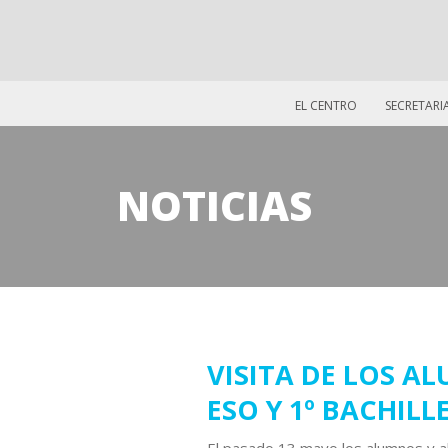
EL CENTRO
SECRETARI
NOTICIAS
04
VISITA DE LOS AL
ESO Y 1º BACHIL
junio
2019