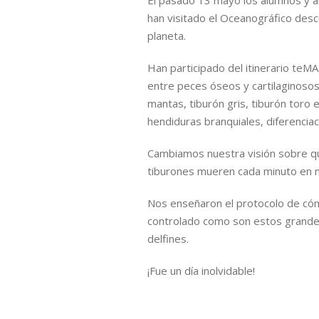
El pasado 13 mayo los alumnos y
han visitado el Oceanográfico des
planeta.
Han participado del itinerario teM
entre peces óseos y cartilaginosos
mantas, tiburón gris, tiburón toro 
hendiduras branquiales, diferenci
Cambiamos nuestra visión sobre q
tiburones mueren cada minuto en 
Nos enseñaron el protocolo de cóm
controlado como son estos grandes
delfines.
¡Fue un día inolvidable!