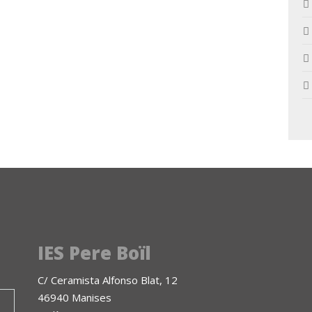
IES Pere Boïl
C/ Ceramista Alfonso Blat, 12
46940 Manises