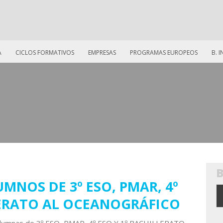
A
CICLOS FORMATIVOS
EMPRESAS
PROGRAMAS EUROPEOS
B. 
UMNOS DE 3º ESO, PMAR, 4º
LERATO AL OCEANOGRÁFICO