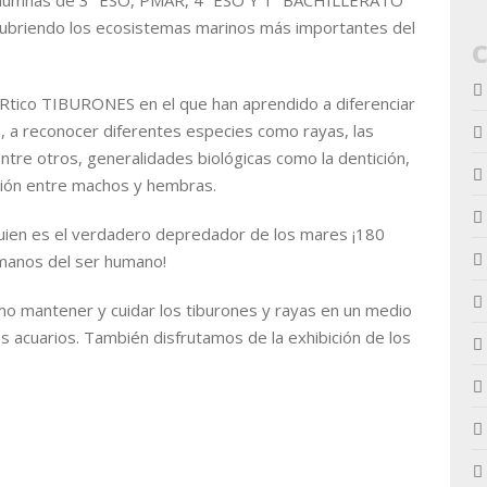
 alumnas de 3º ESO, PMAR, 4º ESO Y 1º BACHILLERATO
cubriendo los ecosistemas marinos más importantes del
ARtico TIBURONES en el que han aprendido a diferenciar
, a reconocer diferentes especies como rayas, las
entre otros, generalidades biológicas como la dentición,
ación entre machos y hembras.
uien es el verdadero depredador de los mares ¡180
manos del ser humano!
o mantener y cuidar los tiburones y rayas en un medio
 acuarios. También disfrutamos de la exhibición de los