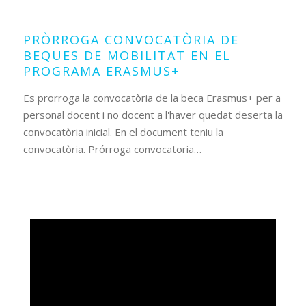
24
2021
PRÒRROGA CONVOCATÒRIA DE
BEQUES DE MOBILITAT EN EL
PROGRAMA ERASMUS+
Es prorroga la convocatòria de la beca Erasmus+ per a
personal docent i no docent a l'haver quedat deserta la
convocatòria inicial. En el document teniu la
convocatòria. Prórroga convocatoria…