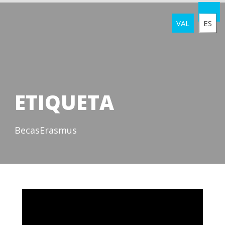
VAL
ES
ETIQUETA
BecasErasmus