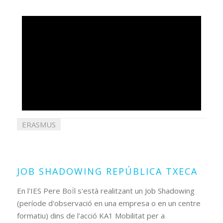
ERASMUS
14
setembre
2021
JOB SHADOWING REPÚBLICA TXECA
En l'IES Pere BoÏl s'està realitzant un Job Shadowing
(període d'observació en una empresa o en un centre
formatiu) dins de l'acció KA1 Mobilitat per a