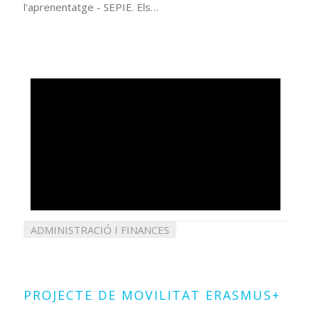
l'aprenentatge - SEPIE. Els…
ADMINISTRACIÓ I FINANCES
27
juliol
2021
PROJECTE DE MOVILITAT ERASMUS+