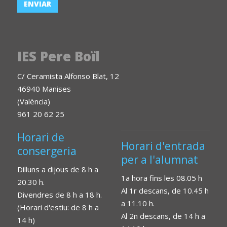
IES Pere Boïl
C/ Ceramista Alfonso Blat, 12
46940 Manises
(València)
961 20 62 25
Horari de
Horari d'entrada
consergeria
per a l'alumnat
Dilluns a dijous de 8 h a
1a hora fins les 08.05 h
20.30 h.
Al 1r descans, de 10.45 h
Divendres de 8 h a 18 h.
a 11.10 h.
(Horari d'estiu: de 8 h a
Al 2n descans, de 14 h a
14 h)