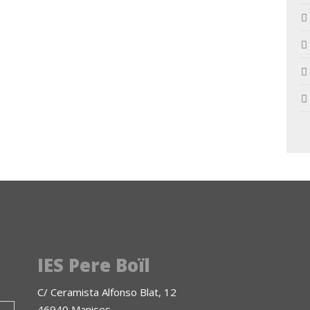
IES Pere Boïl
C/ Ceramista Alfonso Blat, 12
46940 Manises