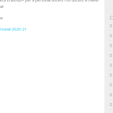
beca Erasmus+ per a personal docent i no docent a l’haver
al.
a.
ersonal 2020-21