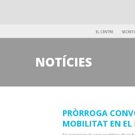
EL CENTRE
SECRET
NOTÍCIES
24
PRÒRROGA CONVO
MOBILITAT EN E
març
2021