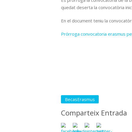
Es prorroga la convocatòria de la 
quedat deserta la convocatòria inici
En el document teniu la convocatòri
Prórroga convocatoria erasmus p
BecasErasmus
Comparteix Entrada