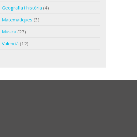
Geografia i història
(4)
Matemàtiques
(3)
Música
(27)
Valencià
(12)