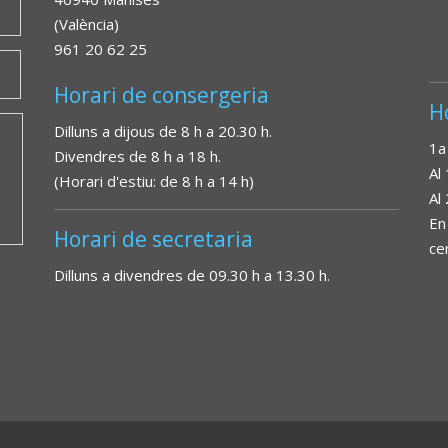
(València)
961 20 62 25
Horari de consergeria
H
Dilluns a dijous de 8 h a 20.30 h.
1a
Divendres de 8 h a 18 h.
Al
(Horari d'estiu: de 8 h a 14 h)
Al
En
Horari de secretaria
ce
Dilluns a divendres de 09.30 h a 13.30 h.