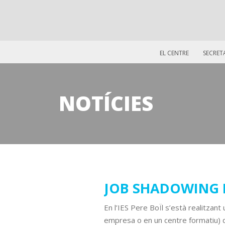
EL CENTRE
SECRET
NOTÍCIES
14
JOB SHADOWING 
setembre
En l’IES Pere BoÏl s’està realitzant
2021
empresa o en un centre formatiu) di