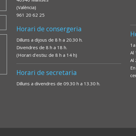
(València)
961 20 62 25
Horari de consergeria
H
Dilluns a dijous de 8 h a 20.30 h.
1a
Divendres de 8 h a 18 h.
Al
(Horari d'estiu: de 8 h a 14 h)
Al
En
Horari de secretaria
ce
Dilluns a divendres de 09.30 h a 13.30 h.