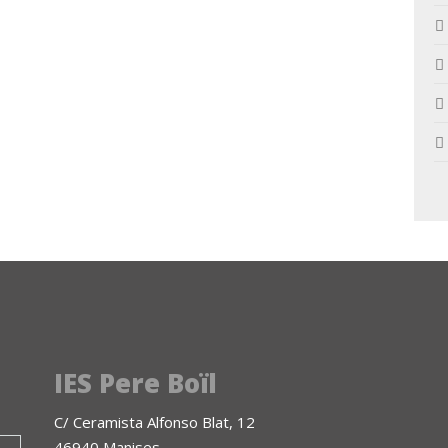
IES Pere Boïl
C/ Ceramista Alfonso Blat, 12
46940 Manises