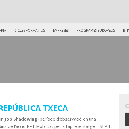
ARIA
CICLES FORMATIUS
EMPRESES
PROGRAMES EUROPEUS
B. 
REPÚBLICA TXECA
 un
Job Shadowing
(període d’observació en una
ns de l’acció KA1 Mobilitat per a l’aprenentatge – SEPIE.