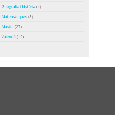
Geografia i història
(4)
Matemàtiques
(3)
Música
(27)
Valencià
(12)