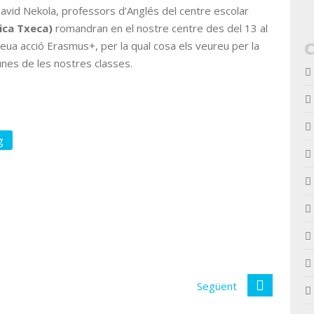
avid Nekola, professors d’Anglés del centre escolar
ica Txeca)
romandran en el nostre centre des del 13 al
eua acció Erasmus+, per la qual cosa els veureu per la
gunes de les nostres classes.
g
Següent