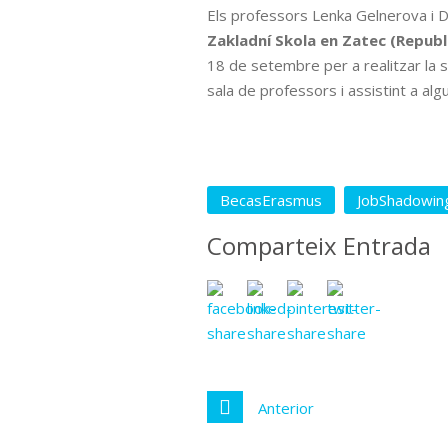
Els professors Lenka Gelnerova i D
Zakladní Skola en Zatec (Republ
18 de setembre per a realitzar la s
sala de professors i assistint a al
BecasErasmus
JobShadowin
Comparteix Entrada
Anterior