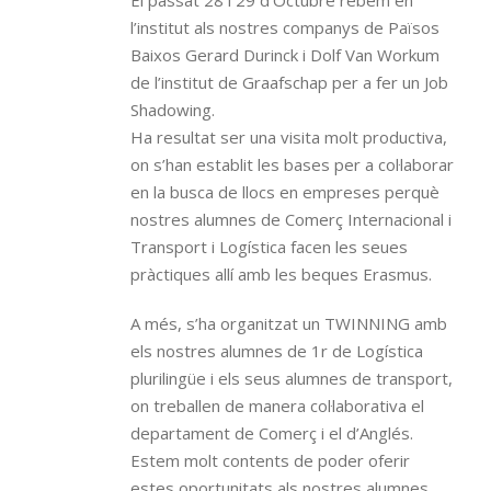
El passat 28 i 29 d’Octubre rebem en
l’institut als nostres companys de Països
Baixos Gerard Durinck i Dolf Van Workum
de l’institut de Graafschap per a fer un Job
Shadowing.
Ha resultat ser una visita molt productiva,
on s’han establit les bases per a col·laborar
en la busca de llocs en empreses perquè
nostres alumnes de Comerç Internacional i
Transport i Logística facen les seues
pràctiques allí amb les beques Erasmus.
A més, s’ha organitzat un TWINNING amb
els nostres alumnes de 1r de Logística
plurilingüe i els seus alumnes de transport,
on treballen de manera col·laborativa el
departament de Comerç i el d’Anglés.
Estem molt contents de poder oferir
estes oportunitats als nostres alumnes.