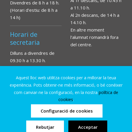
Al 1r descans, de 10.45 h
Divendres de 8 h a 18 h.
a 11.10 h.
(Horari d'estiu: de 8 h a
Al 2n descans, de 14 h a
14 h)
14.10 h.
En altre moment
Horari de
l'alumnat romandrà fora
secretaria
del centre.
Dilluns a divendres de
09.30 h a 13.30 h.
Aquest lloc web utilitza cookies per a millorar la teua
experiència. Pots obtenir-ne més informació, o bé conéixer
com canviar-ne la configuració, en la nostra
política de
cookies
.
Configuració de cookies
© IES Pere Boïl 2026
·
Configuració de cookies
·
Avís
legal
·
Política de cookies
·
Política de privacitat
Rebutjar
Acceptar