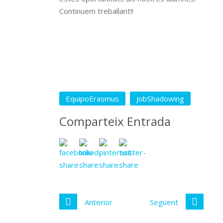
Continuem treballant!!
EquipoErasmus
JobShadowing
Comparteix Entrada
Anterior
Següent