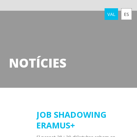
VAL
ES
NOTÍCIES
11
JOB SHADOWING
ERAMUS+
novembre
2021