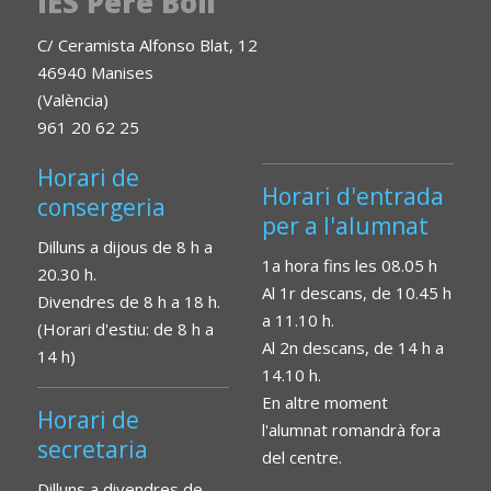
IES Pere Boïl
C/ Ceramista Alfonso Blat, 12
46940 Manises
(València)
961 20 62 25
Horari de
Horari d'entrada
consergeria
per a l'alumnat
Dilluns a dijous de 8 h a
1a hora fins les 08.05 h
20.30 h.
Al 1r descans, de 10.45 h
Divendres de 8 h a 18 h.
a 11.10 h.
(Horari d'estiu: de 8 h a
Al 2n descans, de 14 h a
14 h)
14.10 h.
En altre moment
Horari de
l'alumnat romandrà fora
secretaria
del centre.
Dilluns a divendres de