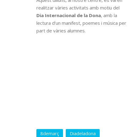
Aquest dilluns, al nostre centre, es varen
realitzar vàries activitats amb motiu del
Dia Internacional de la Dona
, amb la
lectura d’un manifest, poemes i música per
part de vàries alumnes.
8demarç
Diadeladona