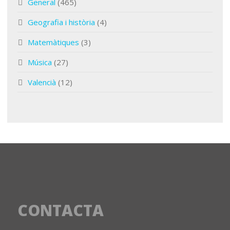
General
(465)
Geografia i història
(4)
Matemàtiques
(3)
Música
(27)
Valencià
(12)
CONTACTA