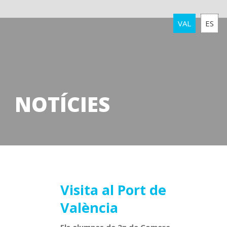
VAL
ES
NOTÍCIES
08
Visita al Port de
València
març
2020