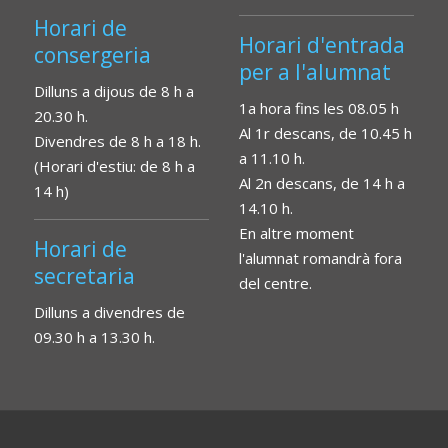
Horari de
Horari d'entrada
consergeria
per a l'alumnat
Dilluns a dijous de 8 h a
1a hora fins les 08.05 h
20.30 h.
Al 1r descans, de 10.45 h
Divendres de 8 h a 18 h.
a 11.10 h.
(Horari d'estiu: de 8 h a
Al 2n descans, de 14 h a
14 h)
14.10 h.
En altre moment
Horari de
l'alumnat romandrà fora
secretaria
del centre.
Dilluns a divendres de
09.30 h a 13.30 h.