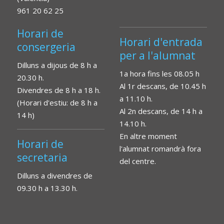
961 20 62 25
Horari de
Horari d'entrada
consergeria
per a l'alumnat
Dilluns a dijous de 8 h a
1a hora fins les 08.05 h
20.30 h.
Al 1r descans, de 10.45 h
Divendres de 8 h a 18 h.
a 11.10 h.
(Horari d'estiu: de 8 h a
Al 2n descans, de 14 h a
14 h)
14.10 h.
En altre moment
Horari de
l'alumnat romandrà fora
secretaria
del centre.
Dilluns a divendres de
09.30 h a 13.30 h.