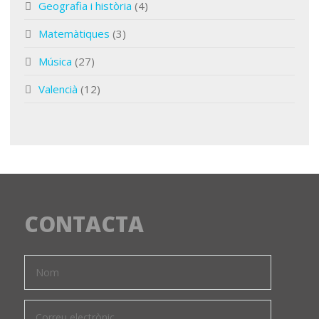
Geografia i història
(4)
Matemàtiques
(3)
Música
(27)
Valencià
(12)
CONTACTA