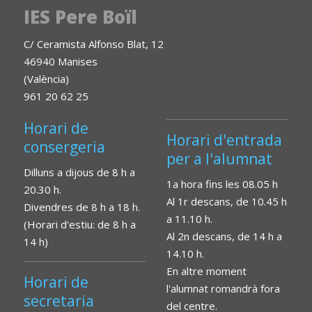
IES Pere Boïl
C/ Ceramista Alfonso Blat, 12
46940 Manises
(València)
961 20 62 25
Horari de
Horari d'entrada
consergeria
per a l'alumnat
Dilluns a dijous de 8 h a
1a hora fins les 08.05 h
20.30 h.
Al 1r descans, de 10.45 h
Divendres de 8 h a 18 h.
a 11.10 h.
(Horari d'estiu: de 8 h a
Al 2n descans, de 14 h a
14 h)
14.10 h.
En altre moment
Horari de
l'alumnat romandrà fora
secretaria
del centre.