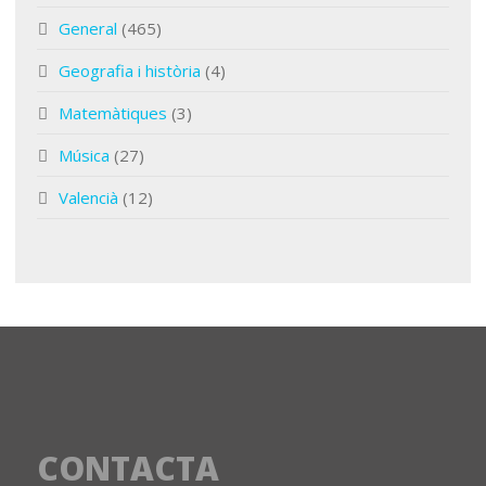
General
(465)
Geografia i història
(4)
Matemàtiques
(3)
Música
(27)
Valencià
(12)
CONTACTA