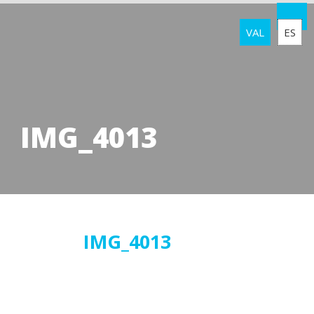
VAL
ES
IMG_4013
02
IMG_4013
març
2018