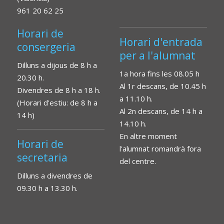
961 20 62 25
Horari de
Horari d'entrada
consergeria
per a l'alumnat
Dilluns a dijous de 8 h a
1a hora fins les 08.05 h
20.30 h.
Al 1r descans, de 10.45 h
Divendres de 8 h a 18 h.
a 11.10 h.
(Horari d'estiu: de 8 h a
Al 2n descans, de 14 h a
14 h)
14.10 h.
En altre moment
Horari de
l'alumnat romandrà fora
secretaria
del centre.
Dilluns a divendres de
09.30 h a 13.30 h.