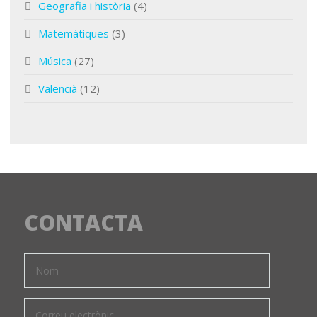
Geografia i història
(4)
Matemàtiques
(3)
Música
(27)
Valencià
(12)
CONTACTA