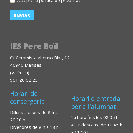
Accepte la
política de privacitat
IES Pere Boïl
C/ Ceramista Alfonso Blat, 12
46940 Manises
(València)
961 20 62 25
Horari de
Horari d'entrada
consergeria
per a l'alumnat
Dilluns a dijous de 8 h a
1a hora fins les 08.05 h
20.30 h.
Al 1r descans, de 10.45 h
Divendres de 8 h a 18 h.
a 11.10 h.