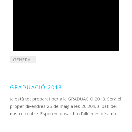
GENERAL
22
maig
2018
GRADUACIÓ 2018
Ja està tot preparat per a la GRADUACIÓ 2018. Serà el
proper divendres 25 de maig a les 20.30h. al pati del
nostre centre. Esperem pasar-ho d'allò més bé amb…