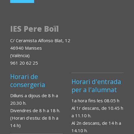
IES Pere Boïl
C/ Ceramista Alfonso Blat, 12
46940 Manises
(València)
961 20 62 25
Horari de
Horari d'entrada
consergeria
per a l'alumnat
Dilluns a dijous de 8 h a
1a hora fins les 08.05 h
20.30 h.
Al 1r descans, de 10.45 h
Divendres de 8 h a 18 h.
a 11.10 h.
(Horari d'estiu: de 8 h a
Al 2n descans, de 14 h a
14 h)
14.10 h.