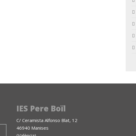
IES Pere Boïl
C/ Ceramista Alfonso Blat, 12
46940 Manises
(València)