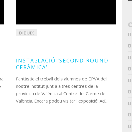
DIBUIX
30
maig
2018
INSTAL·LACIÓ ‘SECOND ROUND
CERÀMICA’
na
Fantàstic el treball dels alumnes de EPVA del
b
nostre institut junt a altres centres de la
província de València al Centre del Carme de
València. Encara podeu visitar l'exposició! Ací…