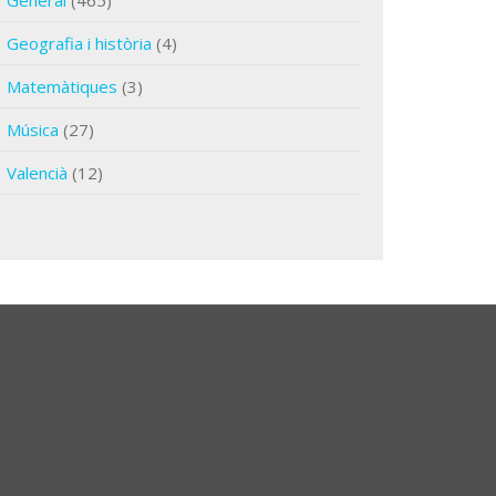
General
(465)
Geografia i història
(4)
Matemàtiques
(3)
Música
(27)
Valencià
(12)