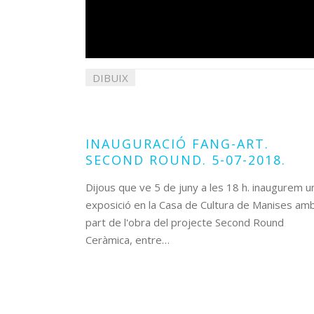
DIBUIX
04
juliol
2018
INAUGURACIÓ FANG-ART.
SECOND ROUND. 5-07-2018.
Dijous que ve 5 de juny a les 18 h. inaugurem u
exposició en la Casa de Cultura de Manises am
part de l'obra del projecte Second Round
Ceràmica, entre…