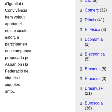
CIC
(9)
d'Igualtat i
Comerç
(32)
Convivència
hem volgut
Dibuix
(41)
aportar el
E. Física
(3)
nostre xicotet
esforç a
Economia
participar en
(2)
una campanya
Electrònica
proposada per
(5)
Aspanion i la
Erasmus
(8)
Federació de
xiquets i
Erasmus
(3)
xiquetes
Erasmus+
amb…
(21)
Euroscola
(36)