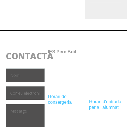
IES Pere Boïl
CONTACTA
C/ Ceramista Alfonso Blat, 12
46940 Manises
(València)
961 20 62 25
Horari de
Horari d'entrada
consergeria
per a l'alumnat
Dilluns a dijous
1a hora fins les
de 8 h a 20.30
08.05 h