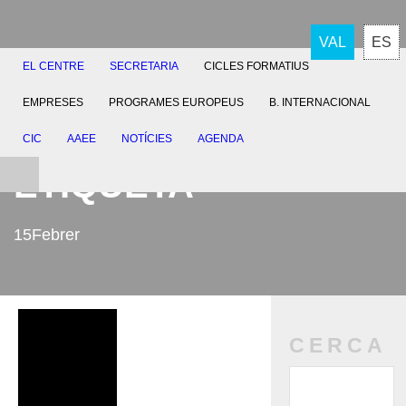
VAL
ES
EL CENTRE
SECRETARIA
CICLES FORMATIUS
EMPRESES
PROGRAMES EUROPEUS
B. INTERNACIONAL
CIC
AAEE
NOTÍCIES
AGENDA
ETIQUETA
15Febrer
CERCA