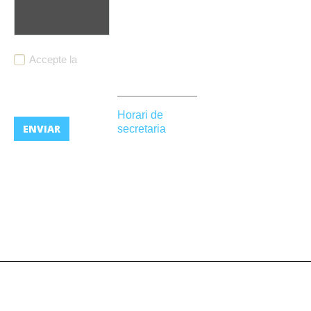
h.
Al 1r descans,
Divendres de 8
de 10.45 h a
h a 18 h.
11.10 h.
(Horari d'estiu:
Accepte la
Al 2n descans,
de 8 h a 14 h)
política de
de 14 h a 14.10
privacitat
h.
Horari de
En altre
secretaria
moment
Dilluns a
l'alumnat
divendres de
romandrà fora
09.30 h a 13.30
del centre.
h.