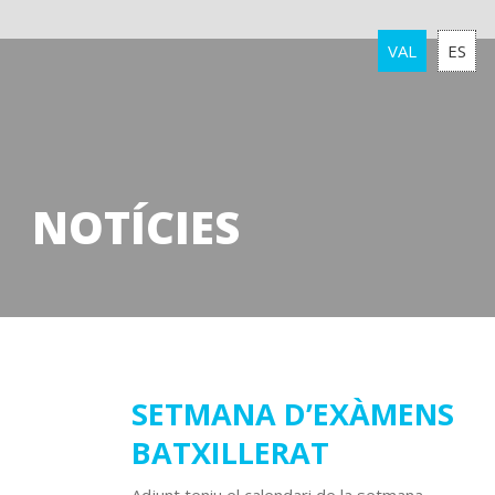
VAL
ES
NOTÍCIES
27
SETMANA D’EXÀMENS
BATXILLERAT
febrer
2022