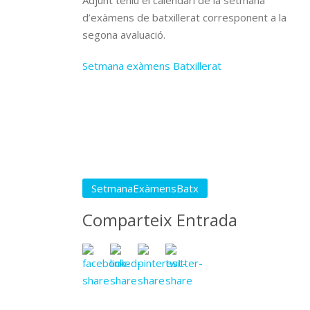
Adjunt teniu el calendari de la setmana
d’exàmens de batxillerat corresponent a la
segona avaluació.
Setmana exàmens Batxillerat
SetmanaExàmensBatx
Comparteix Entrada