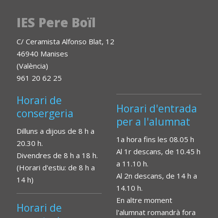
IES Pere Boïl
C/ Ceramista Alfonso Blat, 12
46940 Manises
(València)
961 20 62 25
Horari de
Horari d'entrada
consergeria
per a l'alumnat
Dilluns a dijous de 8 h a
1a hora fins les 08.05 h
20.30 h.
Al 1r descans, de 10.45 h
Divendres de 8 h a 18 h.
a 11.10 h.
(Horari d'estiu: de 8 h a
Al 2n descans, de 14 h a
14 h)
14.10 h.
En altre moment
Horari de
l'alumnat romandrà fora