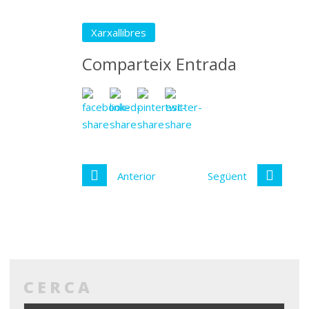
Xarxallibres
Comparteix Entrada
Anterior
Següent
CERCA