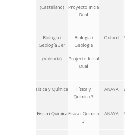
(Castellano)
Proyecto Inicia
Dual
Biología i
Biologia i
Oxford
978-
Geología 3er
Geologia
85
(Valencià)
Projecte Inicial
Dual
Física y Química
Física y
ANAYA
978-
Química 3
07
Física i Química
Física i Química
ANAYA
978-
3
53