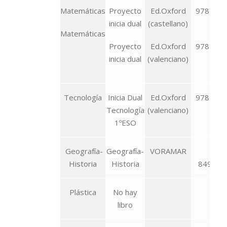
Matemáticas
Proyecto
Ed.Oxford
978-846
inicia dual
(castellano)
583
Matemáticas
Proyecto
Ed.Oxford
978-846
inicia dual
(valenciano)
543
Tecnología
Inicia Dual
Ed.Oxford
978-846
Tecnología
(valenciano)
703
1ºESO
Geografía-
Geografía-
VORAMAR
97
Historia
Historia
849058
Plástica
No hay
libro