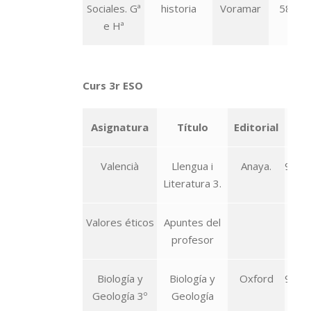
Sociales. Gª
historia
Voramar
58-81
e Hª
Curs 3r ESO
Asignatura
Título
Editorial
I
Valencià
Llengua i
Anaya.
978-
Literatura 3.
52
Valores éticos
Apuntes del
profesor
Biología y
Biología y
Oxford
978-
Geología 3º
Geología
98