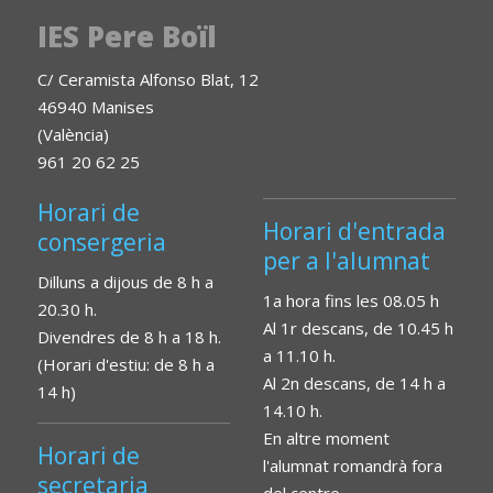
IES Pere Boïl
C/ Ceramista Alfonso Blat, 12
46940 Manises
(València)
961 20 62 25
Horari de
Horari d'entrada
consergeria
per a l'alumnat
Dilluns a dijous de 8 h a
1a hora fins les 08.05 h
20.30 h.
Al 1r descans, de 10.45 h
Divendres de 8 h a 18 h.
a 11.10 h.
(Horari d'estiu: de 8 h a
Al 2n descans, de 14 h a
14 h)
14.10 h.
En altre moment
Horari de
l'alumnat romandrà fora
secretaria