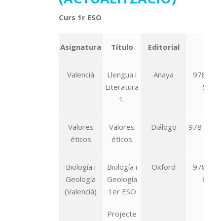
Curs 1r ESO
Asignatura
Título
Editorial
ISB
Valencià
Llengua i
Anaya
978-84-
Literatura
5145
1.
Valores
Valores
Diálogo
978-84-9
éticos
éticos
83-
Biología i
Biología i
Oxford
978-84-
Geología
Geología
8581
(Valencià)
1er ESO
Projecte