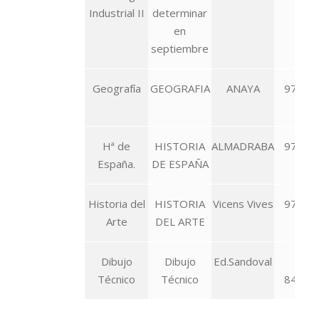
Industrial II
determinar
en
septiembre
Geografía
GEOGRAFIA
ANAYA
978-84
129
Hª de
HISTORIA
ALMADRABA
978-84
España.
DE ESPAÑA
837
Historia del
HISTORIA
Vicens Vives
978-84
Arte
DEL ARTE
358
Dibujo
Dibujo
Ed.Sandoval
97
Técnico
Técnico
84943