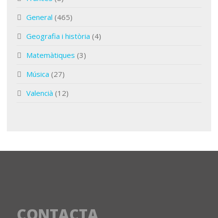
General
(465)
Geografia i història
(4)
Matemàtiques
(3)
Música
(27)
Valencià
(12)
CONTACTA