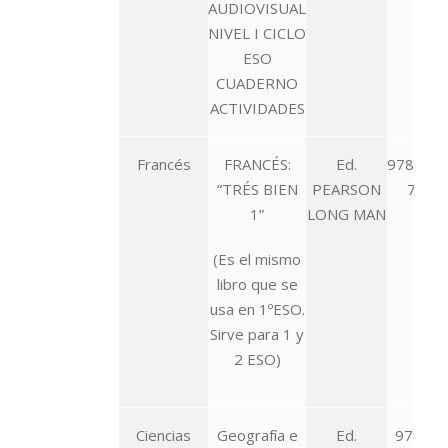
AUDIOVISUAL
NIVEL I CICLO
ESO
CUADERNO
ACTIVIDADES
Francés
FRANCÉS:
Ed.
978-84-
“TRÉS BIEN
PEARSON
7211
1”
LONG MAN
(Es el mismo
libro que se
usa en 1ºESO.
Sirve para 1 y
2 ESO)
Ciencias
Geografía e
Ed.
978-84