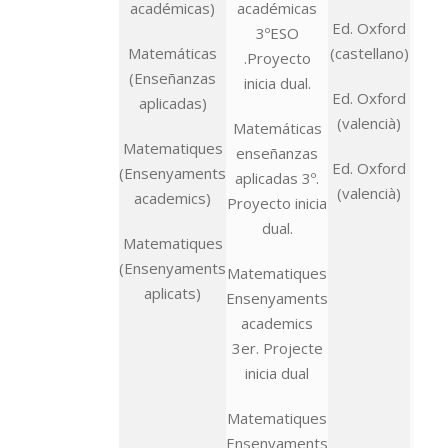
académicas)
académicas
Ed. Oxford
978
3ºESO
Matemáticas
(castellano)
39-
.Proyecto
(Enseñanzas
inicia dual.
Ed. Oxford
978
aplicadas)
(valencià)
37-
Matemáticas
Matematiques
enseñanzas
Ed. Oxford
978
(Ensenyaments
aplicadas 3º.
(valencià)
37-
academics)
Proyecto inicia
dual.
Matematiques
(Ensenyaments
Matematiques
aplicats)
Ensenyaments
academics
3er. Projecte
inicia dual
Matematiques
Ensenyaments