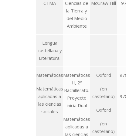
CTMA
Ciencias de
McGraw Hill
978-84
la Tierra y
093
del Medio
Ambiente
Lengua
castellana y
Literatura.
Matemáticas
Matemáticas
Oxford
978-01
II, 2º
276
Matemáticas
(en
Bachillerato.
aplicadas a
castellano)
978-01
Proyecto
las ciencias
277
inicia Dual
Oxford
sociales
Matemáticas
(en
aplicadas a
castellano)
las ciencias