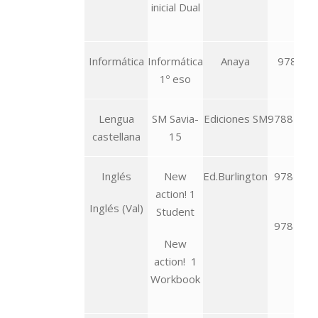
inicial Dual
Informática
Informática
Anaya
978-84-
1º eso
578
Lengua
SM Savia-
Ediciones SM
9788467
castellana
15
Inglés
New
Ed.Burlington
978-996
action! 1
685
Inglés (Val)
Student
978-996
New
686
action! 1
Workbook