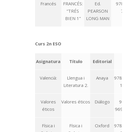
Francés
FRANCÉS:
Ed.
978-84
“TRÉS
PEARSON
7211
BIEN 1”
LONG MAN
Curs 2n ESO
Asignatura
Título
Editorial
ISB
Valencià:
Llengua i
Anaya
978-84-
Literatura 2.
1519
Valores
Valores éticos
Diálogo
978-8
éticos
96976-
Física i
Física i
Oxford
978-01-