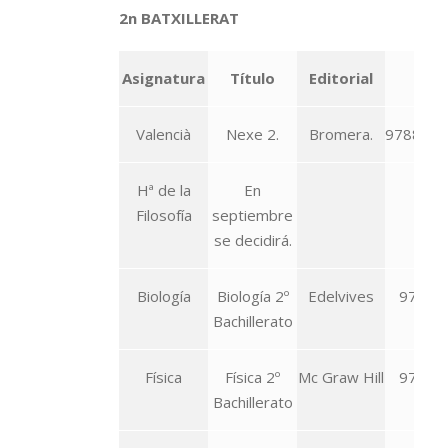
2n BATXILLERAT
Asignatura
Título
Editorial
IS
Valencià
Nexe 2.
Bromera.
9788490
Hª de la
En
Filosofía
septiembre
se decidirá.
Biología
Biología 2º
Edelvives
978-84
Bachillerato
033
Física
Física 2º
Mc Graw Hill
978-84
Bachillerato
099