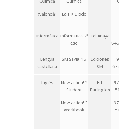
Química
Química
0251
(Valencià)
La PK Diodo
Informática
Informática 2º
Ed. Anaya
978
eso
846981
Lengua
SM Savia-16
Ediciones
978-8
castellana
SM
6758-6
Inglés
New action! 2
Ed.
978-99
Student
Burlington
51-69
New action! 2
978-99
Workbook
51-69