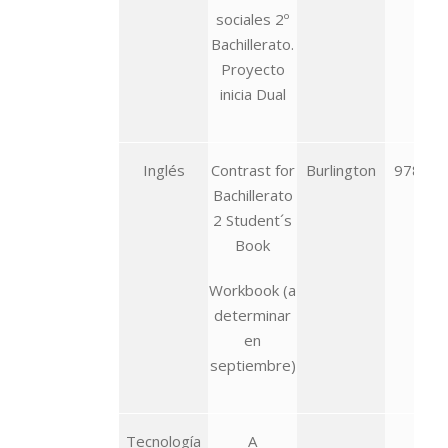
sociales 2º
Bachillerato.
Proyecto
inicia Dual
Inglés
Contrast for
Burlington
978-99
Bachillerato
527
2 Student´s
Book
Workbook (a
determinar
en
septiembre)
Tecnología
A