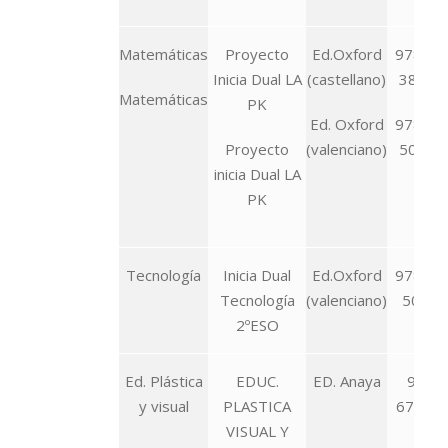
Matemáticas
Proyecto
Ed.Oxford
978-84
Inicia Dual LA
(castellano)
38-51
Matemáticas
PK
Ed. Oxford
978-01
Proyecto
(valenciano)
50-09
inicia Dual LA
PK
Tecnología
Inicia Dual
Ed.Oxford
978-01
Tecnología
(valenciano)
50-36
2ºESO
Ed. Plástica
EDUC.
ED. Anaya
978-
y visual
PLASTICA
67851
VISUAL Y