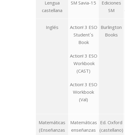
Lengua
SM Savia-15
Ediciones
97
castellana
SM
6757
Inglés
Action! 3 ESO
Burlington
978
Student´s
Books
51-
Book
978
Action! 3 ESO
48-
Workbook
978
(CAST)
48-
Action! 3 ESO
Workbook
(Val)
Matemáticas
Matemáticas
Ed. Oxford
978
(Enseñanzas
enseñanzas
(castellano)
38-