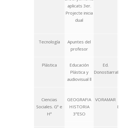
aplicats 3er.
Projecte inicia
dual
Tecnología
Apuntes del
profesor
Plástica
Educación
Ed.
Plástica y
Donostiarra
8470
audiovisual ll
Ciencias
GEOGRAFIA
VORAMAR
Sociales. Gª e
HISTORIA
8490
Hª
3ºESO