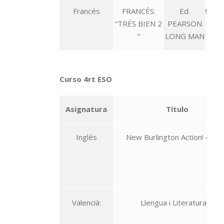
Francés
FRANCÉS:
Ed.
978-
“TRÉS BIEN 2
PEARSON
72
”
LONG MAN
Curso 4rt ESO
Asignatura
Título
Inglés
New Burlington Action! 4 N
Valencià:
Llengua i Literatura 4.