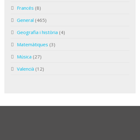
Francés
(8)
General
(465)
Geografia i història
(4)
Matemàtiques
(3)
Música
(27)
Valencià
(12)