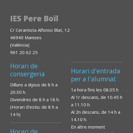
IES Pere Boïl
C/ Ceramista Alfonso Blat, 12
46940 Manises
(València)
961 20 62 25
Horari de
Horari d'entrada
consergeria
per a l'alumnat
Dilluns a dijous de 8 h a
1a hora fins les 08.05 h
20.30 h.
Al 1r descans, de 10.45 h
Divendres de 8 h a 18 h.
a 11.10 h.
(Horari d'estiu: de 8 h a
Al 2n descans, de 14 h a
14 h)
14.10 h.
En altre moment
Horari de