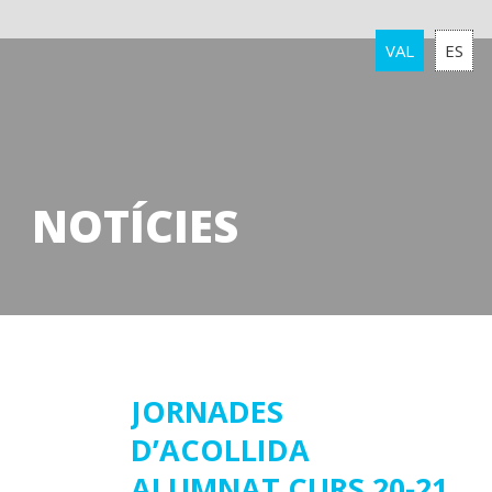
VAL
ES
NOTÍCIES
04
JORNADES
D’ACOLLIDA
setembre
2020
ALUMNAT CURS 20-21