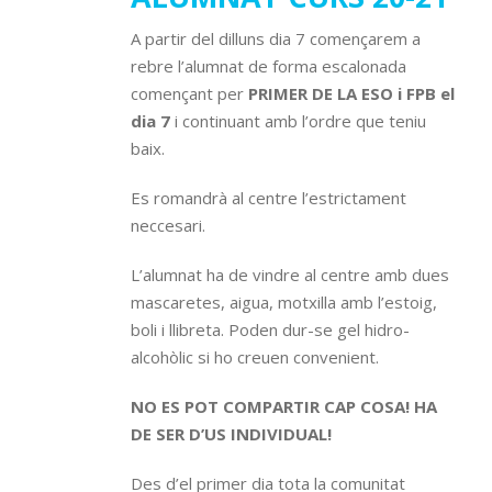
A partir del dilluns dia 7 començarem a
rebre l’alumnat de forma escalonada
començant per
PRIMER DE LA ESO i FPB el
dia 7
i continuant amb l’ordre que teniu
baix.
Es romandrà al centre l’estrictament
neccesari.
L’alumnat ha de vindre al centre amb dues
mascaretes, aigua, motxilla amb l’estoig,
boli i llibreta. Poden dur-se gel hidro-
alcohòlic si ho creuen convenient.
NO ES POT COMPARTIR CAP COSA! HA
DE SER D’US INDIVIDUAL!
Des d’el primer dia tota la comunitat