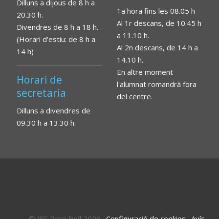
Dilluns a dijous de 8 h a
1a hora fins les 08.05 h
20.30 h.
Al 1r descans, de 10.45 h
Divendres de 8 h a 18 h.
a 11.10 h.
(Horari d'estiu: de 8 h a
Al 2n descans, de 14 h a
14 h)
14.10 h.
En altre moment
Horari de
l'alumnat romandrà fora
secretaria
del centre.
Dilluns a divendres de
09.30 h a 13.30 h.
© IES Pere Boïl 2026
·
Configuració de cookies
·
Avís