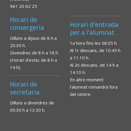
961 20 62 25
Horari de
Horari d'entrada
consergeria
per a l'alumnat
Dilluns a dijous de 8 h a
1a hora fins les 08.05 h
20.30 h.
Al 1r descans, de 10.45 h
Divendres de 8 h a 18 h.
a 11.10 h.
(Horari d'estiu: de 8 h a
Al 2n descans, de 14 h a
14 h)
14.10 h.
En altre moment
Horari de
l'alumnat romandrà fora
secretaria
del centre.
Dilluns a divendres de
09.30 h a 13.30 h.