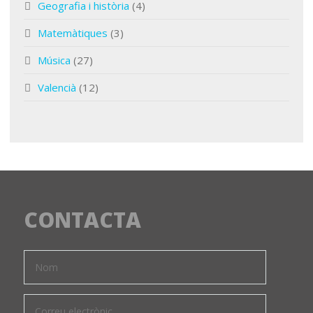
Geografia i història
(4)
Matemàtiques
(3)
Música
(27)
Valencià
(12)
CONTACTA