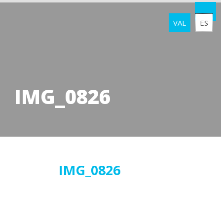
VAL
ES
IMG_0826
03
IMG_0826
abril
2019