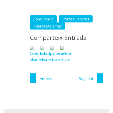
Convivència
PortesObertes
PuertasAbiertas
Comparteix Entrada
Anterior
Següent