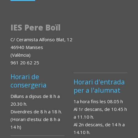
IES Pere Boïl
C/ Ceramista Alfonso Blat, 12
46940 Manises
(València)
961 20 62 25
Horari de
Horari d'entrada
consergeria
per a l'alumnat
Dilluns a dijous de 8 h a
1a hora fins les 08.05 h
20.30 h.
Al 1r descans, de 10.45 h
Divendres de 8 h a 18 h.
a 11.10 h.
(Horari d'estiu: de 8 h a
Al 2n descans, de 14 h a
14 h)
14.10 h.