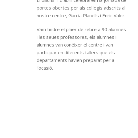
El dilluns 1 d’abril celebrarem la jornada de
portes obertes per als col·legis adscrits al
nostre centre, Garcia Planells i Enric Valor.
Vam tindre el plaer de rebre a 90 alumnes
i les seues professores, els alumnes i
alumnes van conéixer el centre i van
participar en diferents tallers que els
departaments havien preparat per a
l’ocasió.