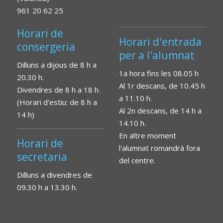
961 20 62 25
Horari de
Horari d'entrada
consergeria
per a l'alumnat
Dilluns a dijous de 8 h a
1a hora fins les 08.05 h
20.30 h.
Al 1r descans, de 10.45 h
Divendres de 8 h a 18 h.
a 11.10 h.
(Horari d'estiu: de 8 h a
Al 2n descans, de 14 h a
14 h)
14.10 h.
En altre moment
Horari de
l'alumnat romandrà fora
secretaria
del centre.
Dilluns a divendres de
09.30 h a 13.30 h.