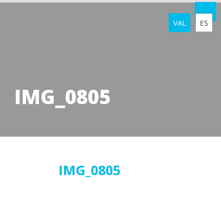
VAL
ES
IMG_0805
03
IMG_0805
abril
2019