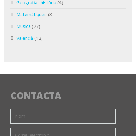
Geografia i història
(4)
Matemàtiques
(3)
Música
(27)
Valencià
(12)
CONTACTA