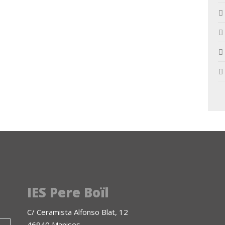
IES Pere Boïl
C/ Ceramista Alfonso Blat, 12
46940 Manises