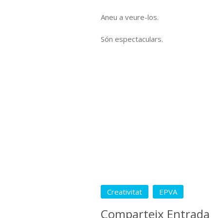
Aneu a veure-los.
Són espectaculars.
Creativitat
EPVA
Comparteix Entrada