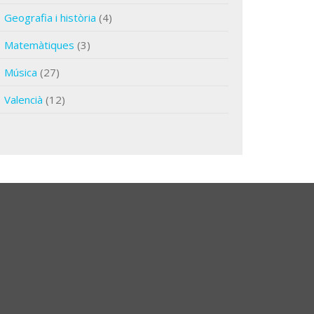
Geografia i història
(4)
Matemàtiques
(3)
Música
(27)
Valencià
(12)