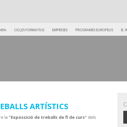
ARIA
CICLES FORMATIUS
EMPRESES
PROGRAMES EUROPEUS
B. 
EBALLS ARTÍSTICS
re la
“Expossició de treballs de fi de curs”
dels