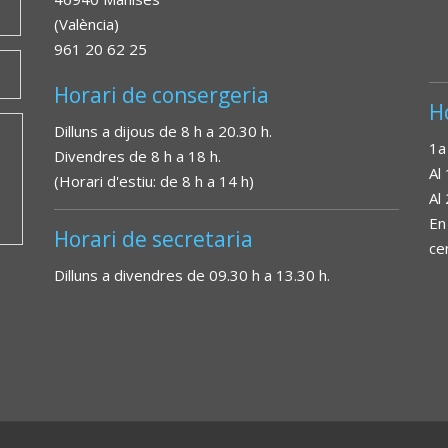
(València)
961 20 62 25
Horari de consergeria
H
Dilluns a dijous de 8 h a 20.30 h.
1a
Divendres de 8 h a 18 h.
Al
(Horari d'estiu: de 8 h a 14 h)
Al
En
Horari de secretaria
ce
Dilluns a divendres de 09.30 h a 13.30 h.