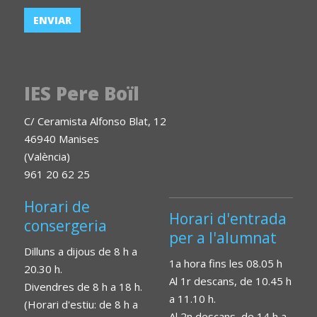
IES Pere Boïl
C/ Ceramista Alfonso Blat, 12
46940 Manises
(València)
961 20 62 25
Horari de
Horari d'entrada
consergeria
per a l'alumnat
Dilluns a dijous de 8 h a
1a hora fins les 08.05 h
20.30 h.
Al 1r descans, de 10.45 h
Divendres de 8 h a 18 h.
a 11.10 h.
(Horari d'estiu: de 8 h a
Al 2n descans, de 14 h a