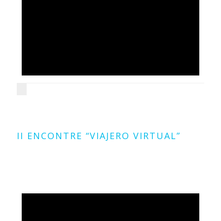
24
gener
2019
II ENCONTRE “VIAJERO VIRTUAL”