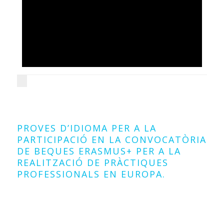
22
novembre
2018
PROVES D’IDIOMA PER A LA
PARTICIPACIÓ EN LA CONVOCATÒRIA
DE BEQUES ERASMUS+ PER A LA
REALITZACIÓ DE PRÀCTIQUES
PROFESSIONALS EN EUROPA.