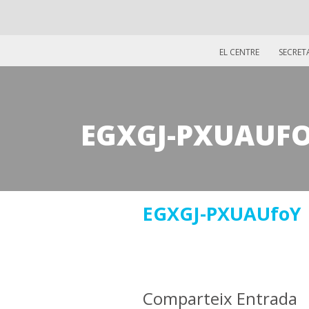
EL CENTRE
SECRET
EGXGJ-PXUAUF
10
EGXGJ-PXUAUfoY
octubre
2019
Comparteix Entrada