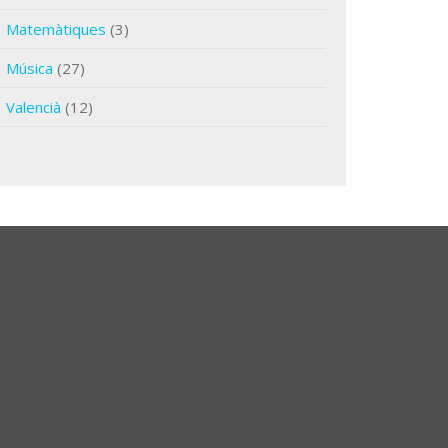
Matemàtiques
(3)
Música
(27)
Valencià
(12)