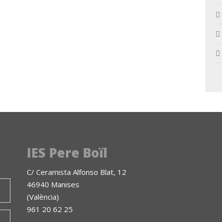
IES Pere Boïl
C/ Ceramista Alfonso Blat, 12
46940 Manises
(València)
961 20 62 25