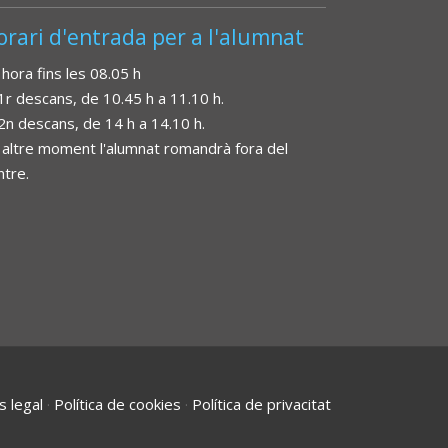
orari d'entrada per a l'alumnat
 hora fins les 08.05 h
 1r descans, de 10.45 h a 11.10 h.
 2n descans, de 14 h a 14.10 h.
 altre moment l'alumnat romandrà fora del
ntre.
s legal
·
Política de cookies
·
Política de privacitat