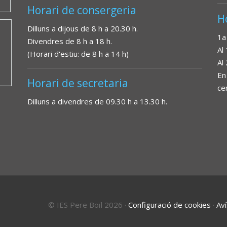
Horari de consergeria
H
Dilluns a dijous de 8 h a 20.30 h.
1a
Divendres de 8 h a 18 h.
Al
(Horari d'estiu: de 8 h a 14 h)
Al
En
Horari de secretaria
ce
Dilluns a divendres de 09.30 h a 13.30 h.
© IES Pere Boïl 2026
·
Configuració de cookies
·
Aví