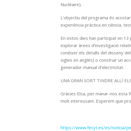
Nucléaire).
L’objectiu del programa és acostar a
experiència pràctica en ciència, tecn
En estos dies han participat en 13
explorar àrees d’investigació rel
conéixer els detalls del disseny d
sigles en anglés) o construir un ac
generador manual d’electricitat.
UNA GRAN SORT TINDRE ALLÍ ELSA H
Gràcies Elsa, per manar-nos esta 
molt interessant. Esperem que pr
https://www.fecyt.es/es/noticia/