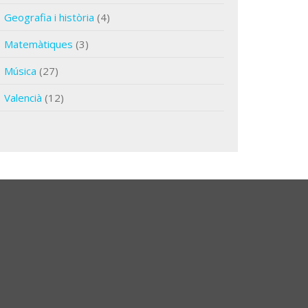
Geografia i història
(4)
Matemàtiques
(3)
Música
(27)
Valencià
(12)