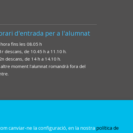
orari d'entrada per a l'alumnat
 hora fins les 08.05 h
 1r descans, de 10.45 h a 11.10 h.
 2n descans, de 14 h a 14.10 h.
 altre moment l'alumnat romandrà fora del
ntre.
com canviar-ne la configuració, en la nostra
política de