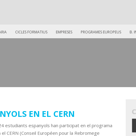
ARIA
CICLES FORMATIUS
EMPRESES
PROGRAMES EUROPEUS
B. 
NYOLS EN EL CERN
24 estudiants espanyols han participat en el programa
n el CERN (Conseil Européen pour la Rebromege