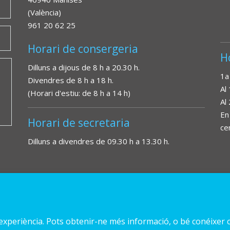
(València)
961 20 62 25
Horari de consergeria
H
Dilluns a dijous de 8 h a 20.30 h.
1a
Divendres de 8 h a 18 h.
Al
(Horari d'estiu: de 8 h a 14 h)
Al
En
Horari de secretaria
ce
Dilluns a divendres de 09.30 h a 13.30 h.
a experiència. Pots obtenir-ne més informació, o bé conéixer 