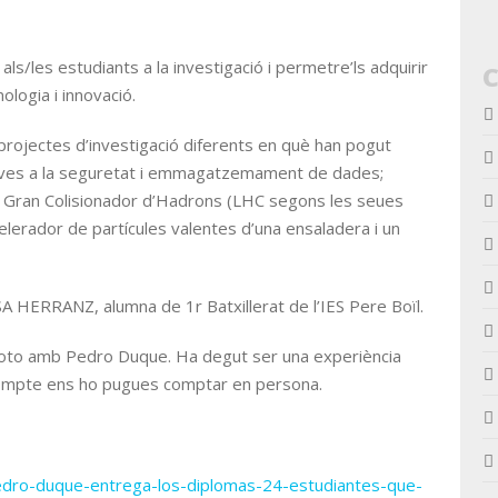
ls/les estudiants a la investigació i permetre’ls adquirir
ologia i innovació.
 projectes d’investigació diferents en què han pogut
atives a la seguretat i emmagatzemament de dades;
el Gran Colisionador d’Hadrons (LHC segons les seues
celerador de partícules valentes d’una ensaladera i un
ERRANZ, alumna de 1r Batxillerat de l’IES Pere Boïl.
foto amb Pedro Duque. Ha degut ser una experiència
ompte ens ho pugues comptar en persona.
pedro-duque-entrega-los-diplomas-24-estudiantes-que-