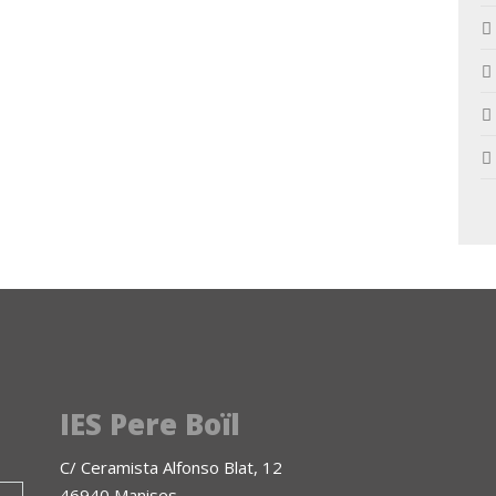
IES Pere Boïl
C/ Ceramista Alfonso Blat, 12
46940 Manises