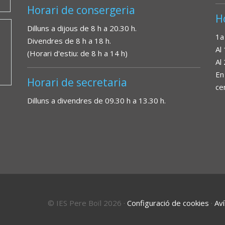
Horari de consergeria
H
Dilluns a dijous de 8 h a 20.30 h.
1a
Divendres de 8 h a 18 h.
Al
(Horari d'estiu: de 8 h a 14 h)
Al
En
Horari de secretaria
ce
Dilluns a divendres de 09.30 h a 13.30 h.
© IES Pere Boïl 2026
·
Configuració de cookies
·
Aví