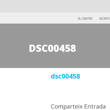
EL CENTRE
SECRET
DSC00458
12
dsc00458
juliol
2016
Comparteix Entrada