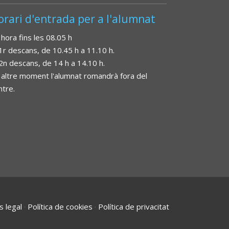
orari d'entrada per a l'alumnat
 hora fins les 08.05 h
 1r descans, de 10.45 h a 11.10 h.
 2n descans, de 14 h a 14.10 h.
 altre moment l'alumnat romandrà fora del
ntre.
s legal
·
Política de cookies
·
Política de privacitat