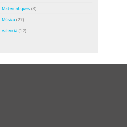
Matemàtiques
(3)
Música
(27)
Valencià
(12)