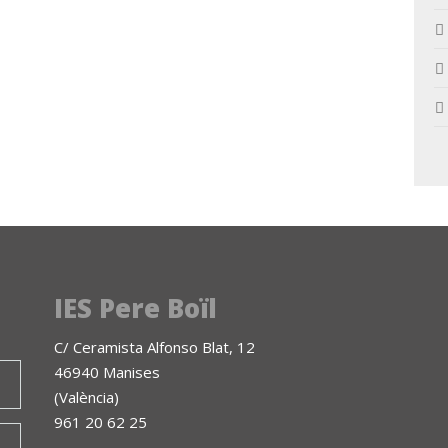
IES Pere Boïl
C/ Ceramista Alfonso Blat, 12
46940 Manises
(València)
961 20 62 25