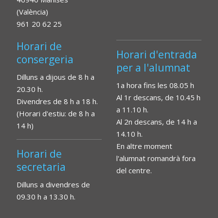
(València)
961 20 62 25
Horari de
Horari d'entrada
consergeria
per a l'alumnat
Dilluns a dijous de 8 h a
1a hora fins les 08.05 h
20.30 h.
Al 1r descans, de 10.45 h
Divendres de 8 h a 18 h.
a 11.10 h.
(Horari d'estiu: de 8 h a
Al 2n descans, de 14 h a
14 h)
14.10 h.
En altre moment
Horari de
l'alumnat romandrà fora
secretaria
del centre.
Dilluns a divendres de
09.30 h a 13.30 h.