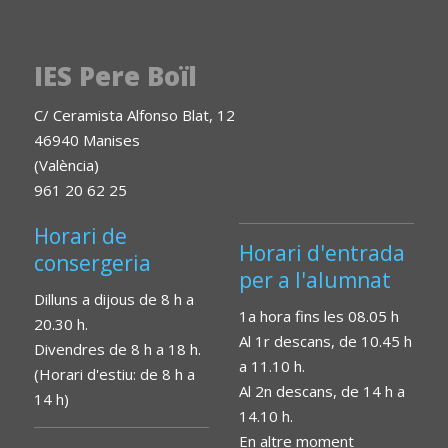
IES Pere Boïl
C/ Ceramista Alfonso Blat, 12
46940 Manises
(València)
961 20 62 25
Horari de
Horari d'entrada
consergeria
per a l'alumnat
Dilluns a dijous de 8 h a
1a hora fins les 08.05 h
20.30 h.
Al 1r descans, de 10.45 h
Divendres de 8 h a 18 h.
a 11.10 h.
(Horari d'estiu: de 8 h a
Al 2n descans, de 14 h a
14 h)
14.10 h.
En altre moment