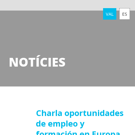
VAL
ES
NOTÍCIES
01
Charla oportunidades
de empleo y
març
2016
formación en Europa