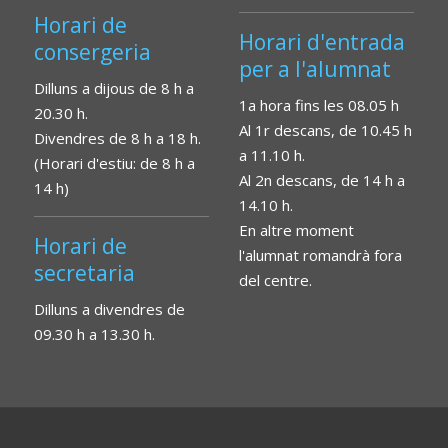
Horari de
Horari d'entrada
consergeria
per a l'alumnat
Dilluns a dijous de 8 h a
1a hora fins les 08.05 h
20.30 h.
Al 1r descans, de 10.45 h
Divendres de 8 h a 18 h.
a 11.10 h.
(Horari d'estiu: de 8 h a
Al 2n descans, de 14 h a
14 h)
14.10 h.
En altre moment
Horari de
l'alumnat romandrà fora
secretaria
del centre.
Dilluns a divendres de
09.30 h a 13.30 h.