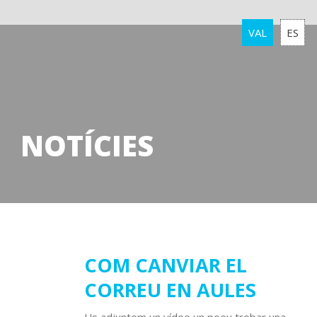
VAL
ES
NOTÍCIES
31
COM CANVIAR EL
CORREU EN AULES
març
2020