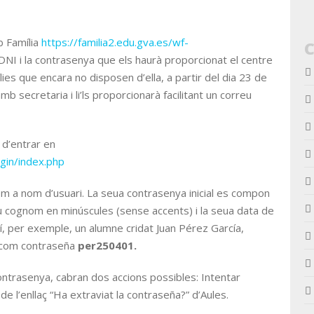
b Família
https://familia2.edu.gva.es/wf-
NI i la contrasenya que els haurà proporcionat el centre
ílies que encara no disposen d’ella, a partir del dia 23 de
b secretaria i li’ls proporcionarà facilitant un correu
 d’entrar en
gin/index.php
om a nom d’usuari. La seua contrasenya inicial es compon
eu cognom en minúscules (sense accents) i la seua data de
 per exemple, un alumne cridat Juan Pérez García,
à com contraseña
per250401.
contrasenya, cabran dos accions possibles: Intentar
e l’enllaç “Ha extraviat la contraseña?” d’Aules.