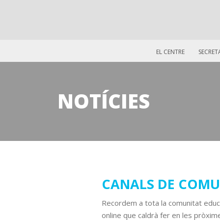
EL CENTRE
SECRET
NOTÍCIES
16
CANALS DE COMU
març
Recordem a tota la comunitat educat
2020
online que caldrà fer en les pròxim