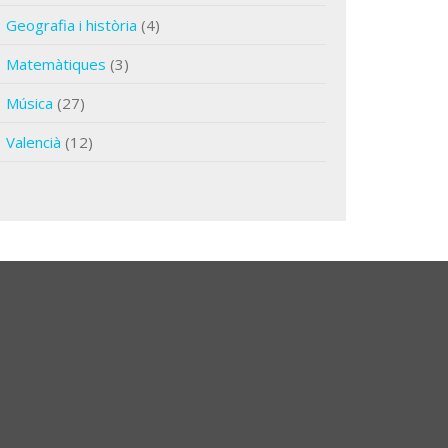
Geografia i història
(4)
Matemàtiques
(3)
Música
(27)
Valencià
(12)