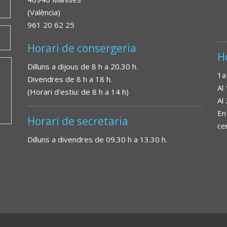
(València)
961 20 62 25
Horari de consergeria
H
Dilluns a dijous de 8 h a 20.30 h.
1a
Divendres de 8 h a 18 h.
Al
(Horari d'estiu: de 8 h a 14 h)
Al
En
Horari de secretaria
ce
Dilluns a divendres de 09.30 h a 13.30 h.