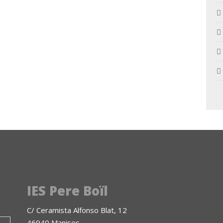
IES Pere Boïl
C/ Ceramista Alfonso Blat, 12
46940 Manises