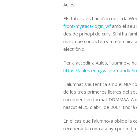
Aules.
Els tutors-es han d’accedir a la We
front/myitaca/login_wf
amb el seu D
des de principi de curs. Si hi ha fam
març que contacten via telefònica am
electrònic.
Per a accedir a Aules, l’alumne-a ha
https://aules.edu.gva.es/moodle/lo
L’alumnat s’autentica amb el NIA c
de les tres primeres lletres del s
naixement en format DDMMAA. Així,
nascut el 25 d’abril de 2001 tindr
En el cas que l’alumno/a oblide la 
recuperar la contrasenya per mitjà d