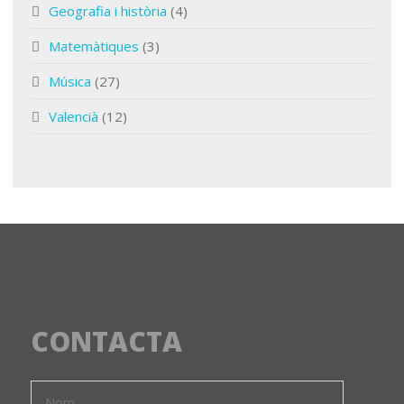
Geografia i història
(4)
Matemàtiques
(3)
Música
(27)
Valencià
(12)
CONTACTA