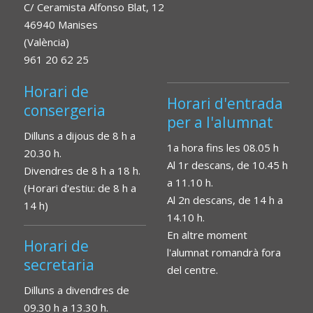
C/ Ceramista Alfonso Blat, 12
46940 Manises
(València)
961 20 62 25
Horari de
Horari d'entrada
consergeria
per a l'alumnat
Dilluns a dijous de 8 h a
1a hora fins les 08.05 h
20.30 h.
Al 1r descans, de 10.45 h
Divendres de 8 h a 18 h.
a 11.10 h.
(Horari d'estiu: de 8 h a
Al 2n descans, de 14 h a
14 h)
14.10 h.
En altre moment
Horari de
l'alumnat romandrà fora
secretaria
del centre.
Dilluns a divendres de
09.30 h a 13.30 h.