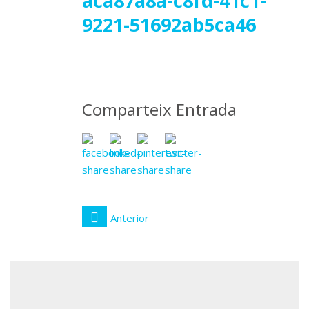
22
aca87a8a-c8fd-41c1-
9221-51692ab5ca46
febrer
2019
Comparteix Entrada
Anterior