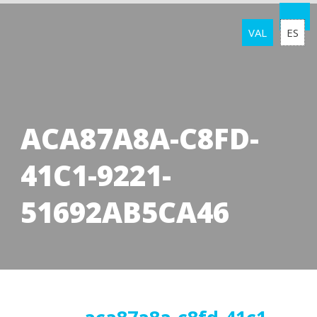
VAL
ES
ACA87A8A-C8FD-
41C1-9221-
51692AB5CA46