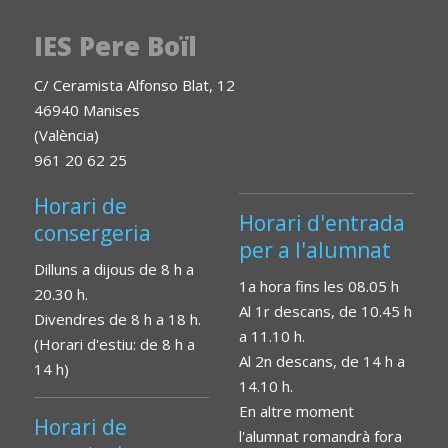
IES Pere Boïl
C/ Ceramista Alfonso Blat, 12
46940 Manises
(València)
961 20 62 25
Horari de
Horari d'entrada
consergeria
per a l'alumnat
Dilluns a dijous de 8 h a
1a hora fins les 08.05 h
20.30 h.
Al 1r descans, de 10.45 h
Divendres de 8 h a 18 h.
a 11.10 h.
(Horari d'estiu: de 8 h a
Al 2n descans, de 14 h a
14 h)
14.10 h.
En altre moment
Horari de
l'alumnat romandrà fora