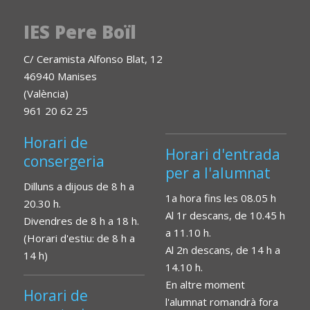
IES Pere Boïl
C/ Ceramista Alfonso Blat, 12
46940 Manises
(València)
961 20 62 25
Horari de
Horari d'entrada
consergeria
per a l'alumnat
Dilluns a dijous de 8 h a
1a hora fins les 08.05 h
20.30 h.
Al 1r descans, de 10.45 h
Divendres de 8 h a 18 h.
a 11.10 h.
(Horari d'estiu: de 8 h a
Al 2n descans, de 14 h a
14 h)
14.10 h.
En altre moment
Horari de
l'alumnat romandrà fora