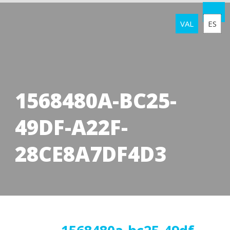
VAL
ES
1568480A-BC25-
49DF-A22F-
28CE8A7DF4D3