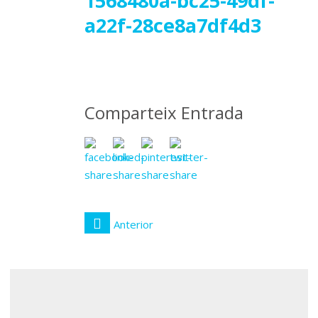
22
1568480a-bc25-49df-
a22f-28ce8a7df4d3
febrer
2019
Comparteix Entrada
Anterior