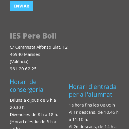
IES Pere Boïl
C/ Ceramista Alfonso Blat, 12
46940 Manises
(València)
961 20 62 25
Horari de
Horari d'entrada
consergeria
per a l'alumnat
Dilluns a dijous de 8 h a
1a hora fins les 08.05 h
20.30 h.
Al 1r descans, de 10.45 h
Divendres de 8 h a 18 h.
a 11.10 h.
(Horari d'estiu: de 8 h a
Al 2n descans, de 14 h a
14 h)