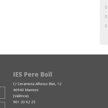
IES Pere Boïl
C/ Ceramista Alfonso Blat, 12
46940 Manises
(València)
961 20 62 25