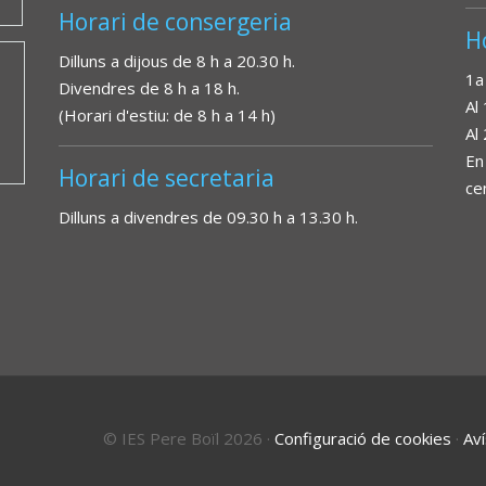
Horari de consergeria
H
Dilluns a dijous de 8 h a 20.30 h.
1a
Divendres de 8 h a 18 h.
Al
(Horari d'estiu: de 8 h a 14 h)
Al
En
Horari de secretaria
ce
Dilluns a divendres de 09.30 h a 13.30 h.
© IES Pere Boïl 2026
·
Configuració de cookies
·
Aví