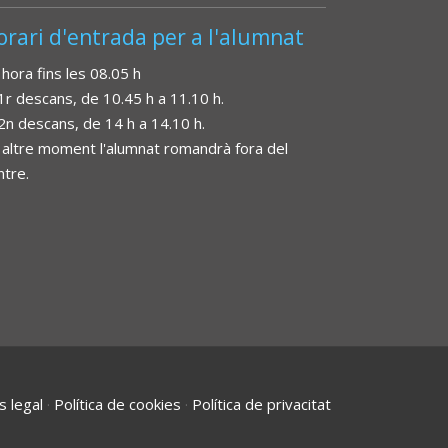
orari d'entrada per a l'alumnat
 hora fins les 08.05 h
 1r descans, de 10.45 h a 11.10 h.
 2n descans, de 14 h a 14.10 h.
 altre moment l'alumnat romandrà fora del
ntre.
s legal
·
Política de cookies
·
Política de privacitat