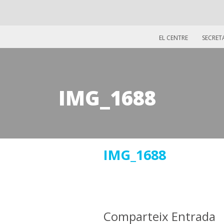
EL CENTRE
SECRET
IMG_1688
23
IMG_1688
gener
2020
Comparteix Entrada