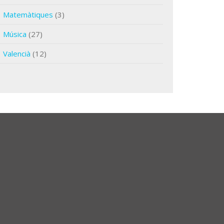
Matemàtiques
(3)
Música
(27)
Valencià
(12)