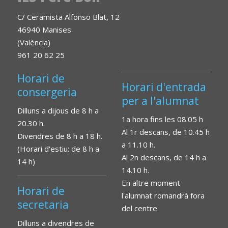
C/ Ceramista Alfonso Blat, 12
46940 Manises
(València)
961 20 62 25
Horari de
Horari d'entrada
consergeria
per a l'alumnat
Dilluns a dijous de 8 h a
1a hora fins les 08.05 h
20.30 h.
Al 1r descans, de 10.45 h
Divendres de 8 h a 18 h.
a 11.10 h.
(Horari d'estiu: de 8 h a
Al 2n descans, de 14 h a
14 h)
14.10 h.
En altre moment
Horari de
l'alumnat romandrà fora
secretaria
del centre.
Dilluns a divendres de