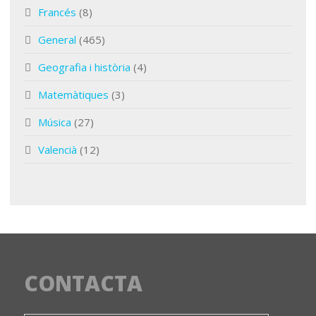
Francés
(8)
General
(465)
Geografia i història
(4)
Matemàtiques
(3)
Música
(27)
Valencià
(12)
CONTACTA