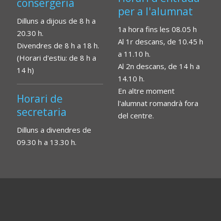
consergeria
per a l'alumnat
Dilluns a dijous de 8 h a
1a hora fins les 08.05 h
20.30 h.
Al 1r descans, de 10.45 h
Divendres de 8 h a 18 h.
a 11.10 h.
(Horari d'estiu: de 8 h a
Al 2n descans, de 14 h a
14 h)
14.10 h.
En altre moment
Horari de
l'alumnat romandrà fora
secretaria
del centre.
Dilluns a divendres de
09.30 h a 13.30 h.