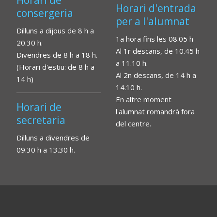
Horari de
Horari d'entrada
consergeria
per a l'alumnat
Dilluns a dijous de 8 h a
1a hora fins les 08.05 h
20.30 h.
Al 1r descans, de 10.45 h
Divendres de 8 h a 18 h.
a 11.10 h.
(Horari d'estiu: de 8 h a
Al 2n descans, de 14 h a
14 h)
14.10 h.
En altre moment
Horari de
l'alumnat romandrà fora
secretaria
del centre.
Dilluns a divendres de
09.30 h a 13.30 h.