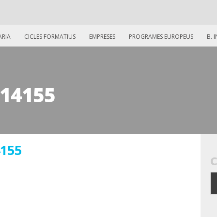
ARIA
CICLES FORMATIUS
EMPRESES
PROGRAMES EUROPEUS
B. 
14155
155