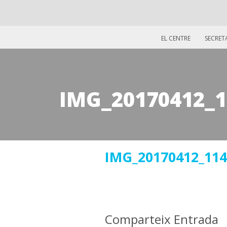
EL CENTRE
SECRET
IMG_20170412_1
08
IMG_20170412_114
maig
2017
Comparteix Entrada