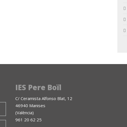
IES Pere Boïl
C/ Ceramista Alfonso Blat, 12
46940 Manises
(València)
961 20 62 25