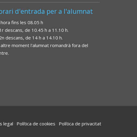
orari d'entrada per a l'alumnat
 hora fins les 08.05 h
 1r descans, de 10.45 h a 11.10 h.
 2n descans, de 14 h a 14.10 h.
 altre moment l'alumnat romandrà fora del
ntre.
s legal
·
Política de cookies
·
Política de privacitat