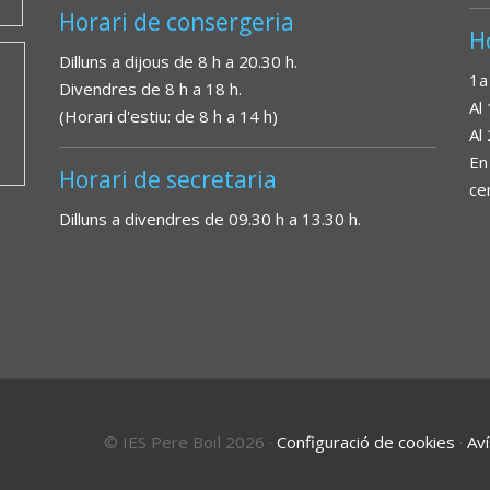
Horari de consergeria
H
Dilluns a dijous de 8 h a 20.30 h.
1a
Divendres de 8 h a 18 h.
Al
(Horari d'estiu: de 8 h a 14 h)
Al
En
Horari de secretaria
ce
Dilluns a divendres de 09.30 h a 13.30 h.
© IES Pere Boïl 2026
·
Configuració de cookies
·
Aví