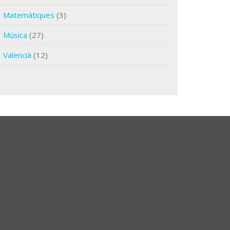
Matemàtiques
(3)
Música
(27)
Valencià
(12)