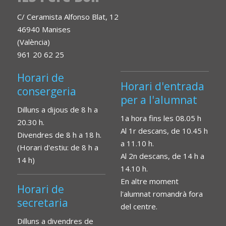
C/ Ceramista Alfonso Blat, 12
46940 Manises
(València)
961 20 62 25
Horari de
Horari d'entrada
consergeria
per a l'alumnat
Dilluns a dijous de 8 h a
1a hora fins les 08.05 h
20.30 h.
Al 1r descans, de 10.45 h
Divendres de 8 h a 18 h.
a 11.10 h.
(Horari d'estiu: de 8 h a
Al 2n descans, de 14 h a
14 h)
14.10 h.
En altre moment
Horari de
l'alumnat romandrà fora
secretaria
del centre.
Dilluns a divendres de