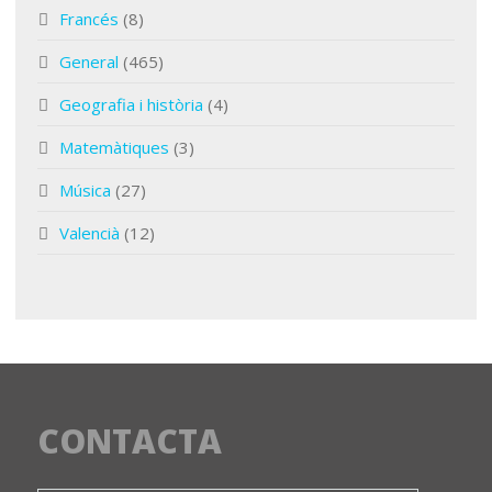
Francés
(8)
General
(465)
Geografia i història
(4)
Matemàtiques
(3)
Música
(27)
Valencià
(12)
CONTACTA