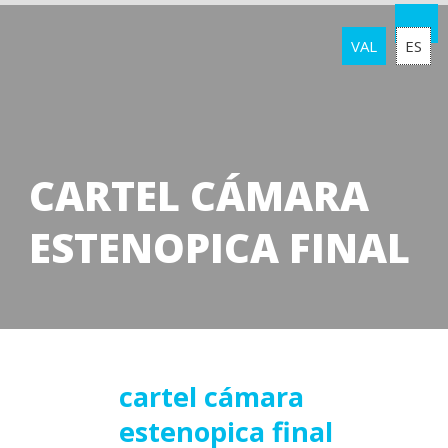
VAL
ES
CARTEL CÁMARA
ESTENOPICA FINAL
27
cartel cámara
estenopica final