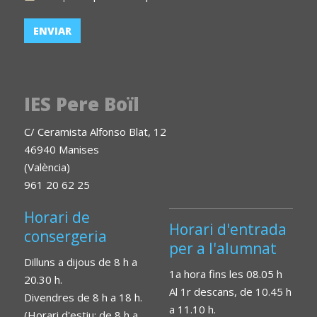
IES Pere Boïl
C/ Ceramista Alfonso Blat, 12
46940 Manises
(València)
961 20 62 25
Horari de
Horari d'entrada
consergeria
per a l'alumnat
Dilluns a dijous de 8 h a
1a hora fins les 08.05 h
20.30 h.
Al 1r descans, de 10.45 h
Divendres de 8 h a 18 h.
a 11.10 h.
(Horari d'estiu: de 8 h a