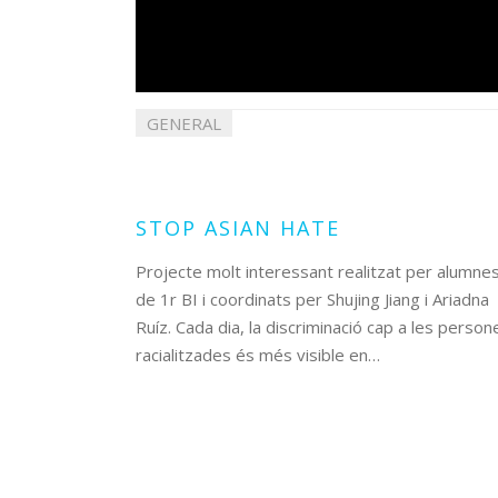
GENERAL
22
abril
2021
STOP ASIAN HATE
Projecte molt interessant realitzat per alumne
de 1r BI i coordinats per Shujing Jiang i Ariadna
Ruíz. Cada dia, la discriminació cap a les person
racialitzades és més visible en…