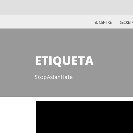
EL CENTRE
SECRET
ETIQUETA
StopAsianHate