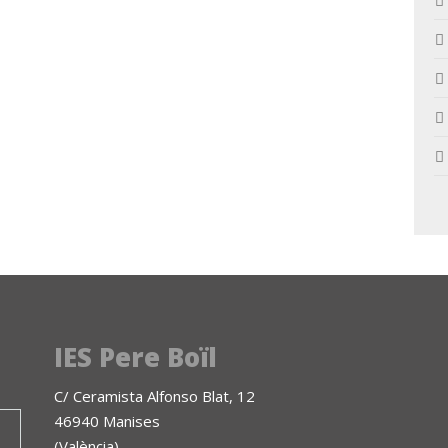
IES Pere Boïl
C/ Ceramista Alfonso Blat, 12
46940 Manises
(València)