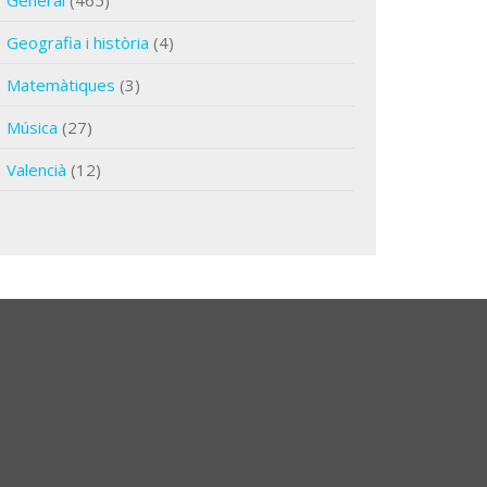
General
(465)
Geografia i història
(4)
Matemàtiques
(3)
Música
(27)
Valencià
(12)