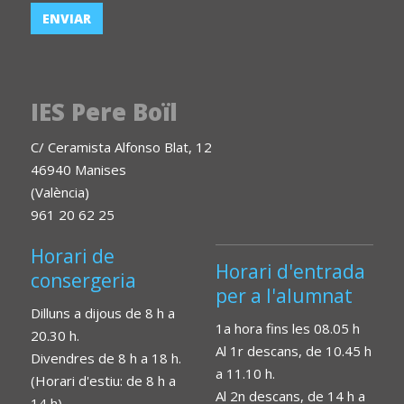
IES Pere Boïl
C/ Ceramista Alfonso Blat, 12
46940 Manises
(València)
961 20 62 25
Horari de
Horari d'entrada
consergeria
per a l'alumnat
Dilluns a dijous de 8 h a
1a hora fins les 08.05 h
20.30 h.
Al 1r descans, de 10.45 h
Divendres de 8 h a 18 h.
a 11.10 h.
(Horari d'estiu: de 8 h a
Al 2n descans, de 14 h a
14 h)