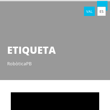
VAL
ES
ETIQUETA
RobòticaPB